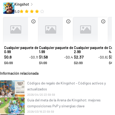
Kingshot
5.0
Cualquier paquete de
Cualquier paquete de
Cualquier paquete de
Cua
0.99
1.99
2.99
4.9
0.8
1.58
2.37
3.
-$0.19
-$0.41
-$0.62
$
$
$
$
$0.99
$1.99
$2.99
$4.
Información relacionada
Códigos de regalo de Kingshot – Códigos activos y
actualizados
2026/04/20 23:59:59
Guía del meta de la Arena de Kingshot: mejores
composiciones PvP y sinergias clave
2026/03/16 23:59:59