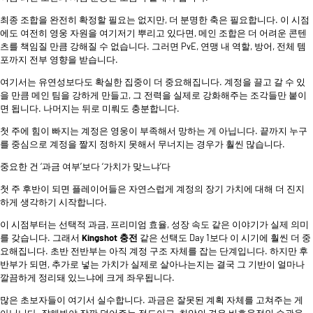
최종 조합을 완전히 확정할 필요는 없지만, 더 분명한 축은 필요합니다. 이 시점
에도 여전히 영웅 자원을 여기저기 뿌리고 있다면, 메인 조합은 더 어려운 콘텐
츠를 책임질 만큼 강해질 수 없습니다. 그러면 PvE, 연맹 내 역할, 방어, 전체 템
포까지 전부 영향을 받습니다.
여기서는 유연성보다도 확실한 집중이 더 중요해집니다. 계정을 끌고 갈 수 있
을 만큼 메인 팀을 강하게 만들고, 그 전력을 실제로 강화해주는 조각들만 붙이
면 됩니다. 나머지는 뒤로 미뤄도 충분합니다.
첫 주에 힘이 빠지는 계정은 영웅이 부족해서 망하는 게 아닙니다. 끝까지 누구
를 중심으로 계정을 짤지 정하지 못해서 무너지는 경우가 훨씬 많습니다.
중요한 건 ‘과금 여부’보다 ‘가치가 맞느냐’다
첫 주 후반이 되면 플레이어들은 자연스럽게 계정의 장기 가치에 대해 더 진지
하게 생각하기 시작합니다.
이 시점부터는 선택적 과금, 프리미엄 효율, 성장 속도 같은 이야기가 실제 의미
를 갖습니다. 그래서
Kingshot 충전
같은 선택도 Day 1보다 이 시기에 훨씬 더 중
요해집니다. 초반 전반부는 아직 계정 구조 자체를 잡는 단계입니다. 하지만 후
반부가 되면, 추가로 넣는 가치가 실제로 살아나는지는 결국 그 기반이 얼마나
깔끔하게 정리돼 있느냐에 크게 좌우됩니다.
많은 초보자들이 여기서 실수합니다. 과금은 잘못된 계획 자체를 고쳐주는 게
아닙니다. 잘해봐야 잠깐 덮어주는 정도이고, 최악의 경우 비효율적인 습관을