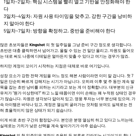
1일차~2일차: 핵심 시스템을 빨리 열고 기반을 안정화해야 한
다
3일차~4일차: 자원 사용 타이밍을 맞추고, 강한 구간을 낭비하
지 말아야 한다
5일차~7일차: 방향을 확정하고, 중반을 준비해야 한다
많은 초보자들은
Kingshot
의 첫 일주일을 그냥 준비 구간 정도로 생각합니다.
초반은 대충 클릭하면서 넘어가고, 올릴 수 있는 건 일단 올리고, 자원도 들어오
는 대로 써도 나중에 디테일은 얼마든지 맞출 수 있다고 여기는 경우가 많죠.
하지만 계정이 꼬이기 시작하는 지점은 대체로 바로 여기입니다.
성장 요소가 강한 전략 게임을 어느 정도 해본 사람이라면 이미 알 겁니다. 첫 7
일은 단순히 빠르게 강해지는 시기가 아닙니다. 오히려 이후 몇 주 동안 계속 발
목을 잡는 초반 낭비를 피하는 시기라고 보는 게 더 정확합니다. 대부분의 신규
유저가 “뭔가 이상한데?” 하고 느낄 때쯤이면 이미 손해는 꽤 누적된 상태인 경우
가 많습니다. 자원은 생각보다 얇아져 있고, 영웅 투자는 너무 분산돼 있으며, 가
속 아이템은 바닥나 있고, 계정은 열심히 굴러가는 것처럼 보여도 실제로는 전
혀 효율적이지 않은 상태가 되기 쉽습니다.
이게 바로 초반 구간의 함정입니다. 본인은 분명 열심히 하고 있다고 느끼는데,
실제로는 가치가 낮은 선택을 계속 쌓아가기가 아주 쉽습니다.
Kingshot
의 첫 일주일은 계정이 조용히 두 부류로 갈라지는 시기이기도 합니