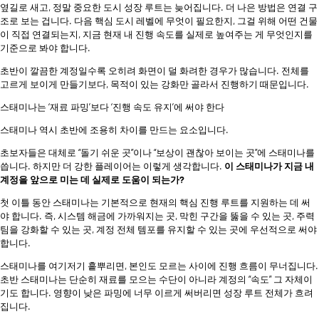
옆길로 새고, 정말 중요한 도시 성장 루트는 늦어집니다. 더 나은 방법은 연결 구
조로 보는 겁니다. 다음 핵심 도시 레벨에 무엇이 필요한지, 그걸 위해 어떤 건물
이 직접 연결되는지, 지금 현재 내 진행 속도를 실제로 높여주는 게 무엇인지를
기준으로 봐야 합니다.
초반이 깔끔한 계정일수록 오히려 화면이 덜 화려한 경우가 많습니다. 전체를
고르게 보이게 만들기보다, 목적이 있는 강화만 골라서 진행하기 때문입니다.
스태미나는 ‘재료 파밍’보다 ‘진행 속도 유지’에 써야 한다
스태미나 역시 초반에 조용히 차이를 만드는 요소입니다.
초보자들은 대체로 “돌기 쉬운 곳”이나 “보상이 괜찮아 보이는 곳”에 스태미나를
씁니다. 하지만 더 강한 플레이어는 이렇게 생각합니다.
이 스태미나가 지금 내
계정을 앞으로 미는 데 실제로 도움이 되는가?
첫 이틀 동안 스태미나는 기본적으로 현재의 핵심 진행 루트를 지원하는 데 써
야 합니다. 즉, 시스템 해금에 가까워지는 곳, 막힌 구간을 뚫을 수 있는 곳, 주력
팀을 강화할 수 있는 곳, 계정 전체 템포를 유지할 수 있는 곳에 우선적으로 써야
합니다.
스태미나를 여기저기 흩뿌리면, 본인도 모르는 사이에 진행 흐름이 무너집니다.
초반 스태미나는 단순히 재료를 모으는 수단이 아니라 계정의 “속도” 그 자체이
기도 합니다. 영향이 낮은 파밍에 너무 이르게 써버리면 성장 루트 전체가 흐려
집니다.