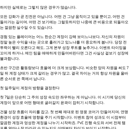
하지만 실제로는 그렇지 않은 경우가 많습니다.
모든 강화가 곧 진전은 아닙니다. 어떤 건 그냥 움직이고 있을 뿐이고, 어떤 건
돌아가는 길이며, 어떤 건 보기에는 그럴듯하지만 나중에 큰 비용으로 되돌아오
는 깔끔한 실수일 수도 있습니다.
경험 있는 플레이어는 어느 한순간 계정이 강해 보이느냐보다, 자신의 자원이
정말 높은 수익을 내는 곳으로 흘러가고 있느냐를 더 중요하게 봅니다. 당장 전
투력이 빨리 오른다고 해도, 그게 본부 성장 루트를 늦추거나, 이벤트 타이밍을
꼬이게 하거나, 메인 팀을 애매하게 만들어버린다면 그건 사실상 겉보기 성장에
불과합니다.
초반 구간은 활동량보다 효율에 더 크게 보상합니다. 비슷한 양의 자원을 써도 7
일 뒤 계정 상태가 크게 갈리는 경우가 많고, 결국 차이는 거의 항상 자원을 올바
른 순서로 쓴 쪽에서 납니다.
첫 일주일이 계정의 방향을 결정한다
첫 7일은 단순히 그 주의 성장 속도만 좌우하는 게 아닙니다. 이 시기에 당신의
계정이 앞으로 어떤 형태로 굴러갈지 윤곽이 잡히기 시작합니다.
건물 성장 흐름이 자리를 잡고, 첫 번째 제대로 된 영웅 코어가 만들어지며, 연맹
환경이 성장 효율에 영향을 주기 시작합니다. 이벤트 참여 성과도 이 시점부터
깔끔한 계정과 엉성한 계정을 나누기 시작하죠. PvE 진행 속도와 서버 전체 템
포를 얼마나 잘 따라갈 수 있는지도 이때부터 차이가 보이기 시작합니다.