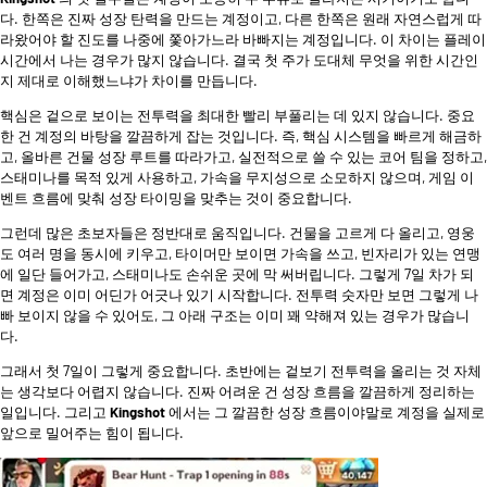
다. 한쪽은 진짜 성장 탄력을 만드는 계정이고, 다른 한쪽은 원래 자연스럽게 따
라왔어야 할 진도를 나중에 쫓아가느라 바빠지는 계정입니다. 이 차이는 플레이
시간에서 나는 경우가 많지 않습니다. 결국 첫 주가 도대체 무엇을 위한 시간인
지 제대로 이해했느냐가 차이를 만듭니다.
핵심은 겉으로 보이는 전투력을 최대한 빨리 부풀리는 데 있지 않습니다. 중요
한 건 계정의 바탕을 깔끔하게 잡는 것입니다. 즉, 핵심 시스템을 빠르게 해금하
고, 올바른 건물 성장 루트를 따라가고, 실전적으로 쓸 수 있는 코어 팀을 정하고,
스태미나를 목적 있게 사용하고, 가속을 무지성으로 소모하지 않으며, 게임 이
벤트 흐름에 맞춰 성장 타이밍을 맞추는 것이 중요합니다.
그런데 많은 초보자들은 정반대로 움직입니다. 건물을 고르게 다 올리고, 영웅
도 여러 명을 동시에 키우고, 타이머만 보이면 가속을 쓰고, 빈자리가 있는 연맹
에 일단 들어가고, 스태미나도 손쉬운 곳에 막 써버립니다. 그렇게 7일 차가 되
면 계정은 이미 어딘가 어긋나 있기 시작합니다. 전투력 숫자만 보면 그렇게 나
빠 보이지 않을 수 있어도, 그 아래 구조는 이미 꽤 약해져 있는 경우가 많습니
다.
그래서 첫 7일이 그렇게 중요합니다. 초반에는 겉보기 전투력을 올리는 것 자체
는 생각보다 어렵지 않습니다. 진짜 어려운 건 성장 흐름을 깔끔하게 정리하는
일입니다. 그리고
Kingshot
에서는 그 깔끔한 성장 흐름이야말로 계정을 실제로
앞으로 밀어주는 힘이 됩니다.