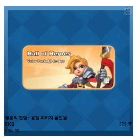
영웅의 전당 - 용맹 패키지 올인원
162
-$22.95
$
$184.95