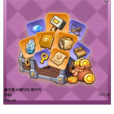
올인원 스탠다드 패키지
162
-$22.95
$
$184.95