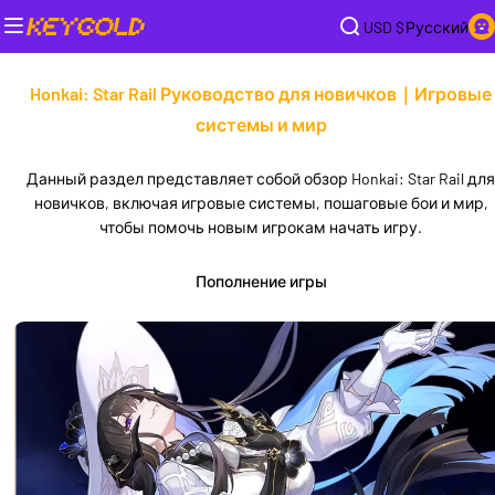
USD $
Русский
Honkai: Star Rail Руководство для новичков｜Игровые
системы и мир
Данный раздел представляет собой обзор Honkai: Star Rail для
новичков, включая игровые системы, пошаговые бои и мир,
чтобы помочь новым игрокам начать игру.
Пополнение игры