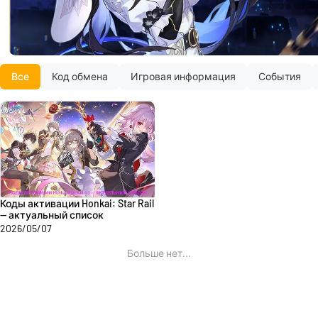
Все
Код обмена
Игровая информация
События
Коды активации Honkai: Star Rail
— актуальный список
2026/05/07
Больше нет...