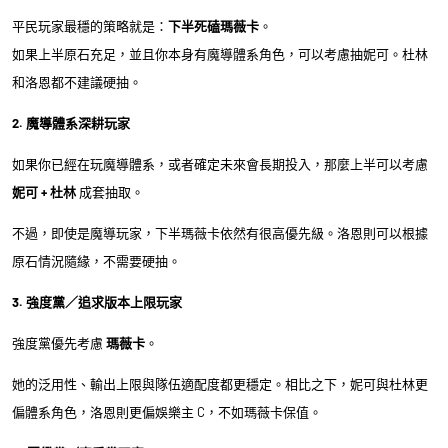
平民玩家最穩的策略就是：
下半死磕瑪薇卡
。
如果上半原石充足，並且你本身有魔導體系角色，可以考慮抽妮可。杜林
和洛恩都不建議硬抽。
2. 魔導體系深耕玩家
如果你已經在玩魔導體系，或者確定未來會長期投入，那麼上半可以考慮
妮可 + 杜林
成套抽取。
不過，即使是魔導玩家，下半瑪薇卡依然有很高優先級。洛恩則可以根據
原石情況隨緣，不需要硬抽。
3. 強度黨／追求版本上限玩家
強度黨優先考慮
瑪薇卡
。
她的泛用性、輸出上限與隊伍適配度都更穩定。相比之下，妮可與杜林更
偏體系角色，洛恩則更偏娛樂主 C，不如瑪薇卡保值。