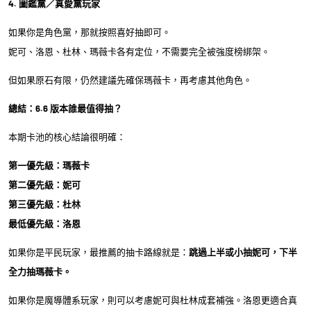
4. 圖鑑黨／真愛黨玩家
如果你是角色黨，那就按照喜好抽即可。
妮可、洛恩、杜林、瑪薇卡各有定位，不需要完全被強度榜綁架。
但如果原石有限，仍然建議先確保瑪薇卡，再考慮其他角色。
總結：6.6 版本誰最值得抽？
本期卡池的核心結論很明確：
第一優先級：瑪薇卡
第二優先級：妮可
第三優先級：杜林
最低優先級：洛恩
如果你是平民玩家，最推薦的抽卡路線就是：
跳過上半或小抽妮可，下半
全力抽瑪薇卡。
如果你是魔導體系玩家，則可以考慮妮可與杜林成套補強。洛恩更適合真