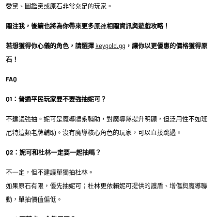
愛黨、圖鑑黨或原石非常充足的玩家。
關注我，後續也將為你帶來更多
原神
相關資訊與遊戲攻略！
若想獲得你心儀的角色，請選擇
keygold.gg
，讓你以更優惠的價格獲得原
石！
FAQ
Q1：普通平民玩家要不要強抽妮可？
不建議強抽。妮可是魔導體系輔助，對魔導隊提升明顯，但泛用性不如班
尼特這類老牌輔助。沒有魔導核心角色的玩家，可以直接跳過。
Q2：妮可和杜林一定要一起抽嗎？
不一定，但不建議單獨抽杜林。
如果原石有限，優先抽妮可；杜林更依賴妮可提供的護盾、增傷與魔導聯
動，單抽價值偏低。