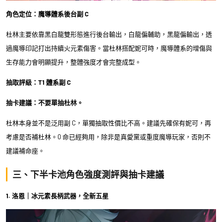
角色定位：魔導體系後台副 C
杜林主要依靠黑白龍雙形態進行後台輸出，白龍偏輔助，黑龍偏輸出，透
過魔導印記打出持續火元素傷害。當杜林搭配妮可時，魔導體系的增傷與
生存能力會明顯提升，整體強度才會完整成型。
抽取評級：T1 體系副 C
抽卡建議：不要單抽杜林。
杜林本身並不是泛用副 C，單獨抽取性價比不高。建議先確保有妮可，再
考慮是否補杜林。0 命已經夠用，除非是真愛黨或重度魔導玩家，否則不
建議補命座。
三、下半卡池角色強度測評與抽卡建議
1. 洛恩｜冰元素長柄武器，全新五星