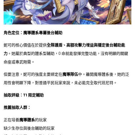
角色定位：魔導體系專屬後台輔助
妮可的核心價值在於提供
全隊護盾、高額攻擊力增益與穩定後台輔助能
力
。她屬於典型的體系型輔助，0 命就能發揮完整功能，沒有明顯的關鍵
命座或專武剛需。
但要注意，妮可的強度主要綁定在
魔導隊伍
中。離開魔導體系後，她的泛
用性會明顯下降，對普通平民玩家來說，未必能完全取代班尼特。
抽取評級：T1 限定輔助
推薦抽取人群：
正在培養
魔導體系
的玩家
缺少生存位與後台輔助的玩家