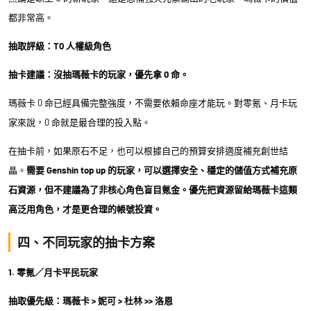
都非常高。
抽取評級：T0 人權級角色
抽卡建議：沒抽瑪薇卡的玩家，優先拿 0 命。
瑪薇卡 0 命已經具備完整強度，不需要依賴命座才能玩。對零氪、月卡玩
家來說，0 命就是最合理的投入點。
在抽卡前，如果原石不足，也可以根據自己的預算安排適度補充創世結
晶。
需要 Genshin top up 的玩家，可以選擇安全、穩定的儲值方式補充原
石資源，但不建議為了非核心角色盲目氪金。優先把資源留給瑪薇卡這類
高泛用角色，才是更合理的帳號投資。
四、不同玩家的抽卡方案
1. 零氪／月卡平民玩家
抽取優先級：瑪薇卡 > 妮可 > 杜林 >> 洛恩