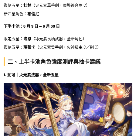
復刻五星：
杜林
（火元素單手劍，魔導後台副 C）
新四星角色：
布倫尼
下半卡池：6 月 9 日 — 6 月 30 日
限定五星：
洛恩
（冰元素長柄武器，全新角色）
復刻五星：
瑪薇卡
（火元素雙手劍，火神級主 C／副 C）
二、上半卡池角色強度測評與抽卡建議
1. 妮可｜火元素法器，全新五星