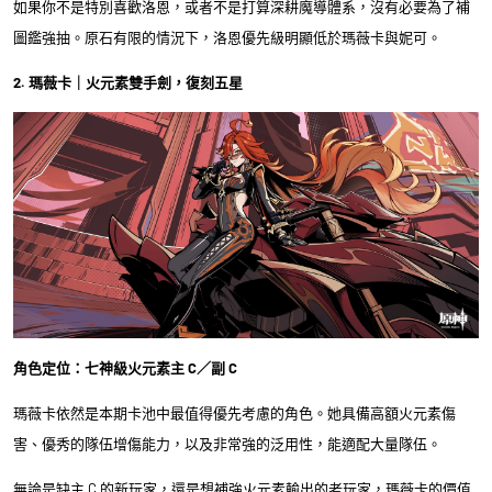
如果你不是特別喜歡洛恩，或者不是打算深耕魔導體系，沒有必要為了補
圖鑑強抽。原石有限的情況下，洛恩優先級明顯低於瑪薇卡與妮可。
2. 瑪薇卡｜火元素雙手劍，復刻五星
角色定位：七神級火元素主 C／副 C
瑪薇卡依然是本期卡池中最值得優先考慮的角色。她具備高額火元素傷
害、優秀的隊伍增傷能力，以及非常強的泛用性，能適配大量隊伍。
無論是缺主 C 的新玩家，還是想補強火元素輸出的老玩家，瑪薇卡的價值