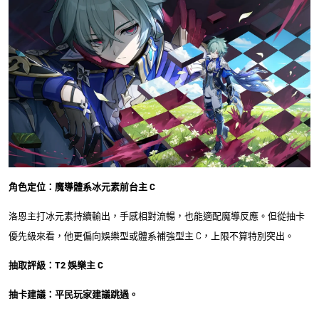
角色定位：魔導體系冰元素前台主 C
洛恩主打冰元素持續輸出，手感相對流暢，也能適配魔導反應。但從抽卡
優先級來看，他更偏向娛樂型或體系補強型主 C，上限不算特別突出。
抽取評級：T2 娛樂主 C
抽卡建議：平民玩家建議跳過。