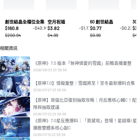
創世結晶全檔位全集
空月祝福
60 創世結晶
30
160.8
3.82
0.77
3.
-$40.14
-$1.17
-$0.23
$
$
$
$
$200.94
$4.99
$0.99
$4.
相關資訊
《原神》7.0 版本「無神憐愛的雪國」前瞻直播彙整
2026/08/03 23:59:59
【原神7.0】情報彙整｜雪國將至！至冬最新爆料合集
2026/07/27 23:59:59
【原神】哥倫比亞復刻抽取攻略｜月反應核心輔C！配
隊與抽取建議
2026/07/22 23:59:59
《原神》7.0星反應爆料｜「奧黛塔」登場！星超導/星
擴散雙體系核心副C
2026/07/15 23:59:59