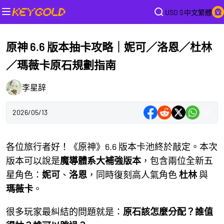
USD $
中文繁體
原神 6.6 版本抽卡攻略｜妮可／洛恩／杜林
／瑪薇卡原石規劃指南
李星辞
2026/05/13
各位旅行者好！《原神》6.6 版本卡池終於敲定。本次
版本可以說是
魔導體系大補強版本
，包含兩位全新五
星角色：
妮可
、
洛恩
，同時復刻高人氣角色
杜林
與
瑪薇卡
。
很多玩家最糾結的問題就是：
原石該怎麼分配？誰值