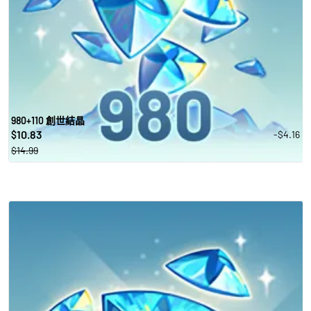
980+110 創世結晶
10.83
-$4.16
$
$14.99