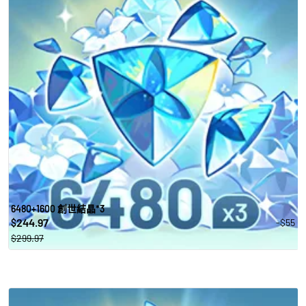
6480+1600 創世結晶*3
244.97
-$55
$
$299.97