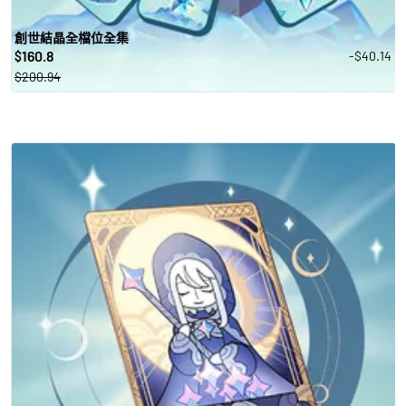
創世結晶全檔位全集
160.8
-$40.14
$
$200.94