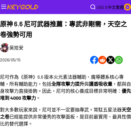
USD $
中文繁體
原神 6.6 尼可武器推薦：專武非剛需，天空之
卷強勢可用
吴拾安
2026/05/15
尼可作為《原神》6.6 版本火元素法器輔助、魔導體系核心專
輔，所有輔助能力，包括
全隊攻擊力提升
與
護盾吸收量
，都與自
身攻擊力直接掛鉤。因此，尼可的核心養成目標非常明確：
優先
堆到 4000 攻擊力
。
對大多數玩家來說，尼可並不一定要抽專武。常駐五星法器
天空
之卷
已經能提供非常優秀的攻擊面板，是目前最實用、最具性價
比的替代選擇。