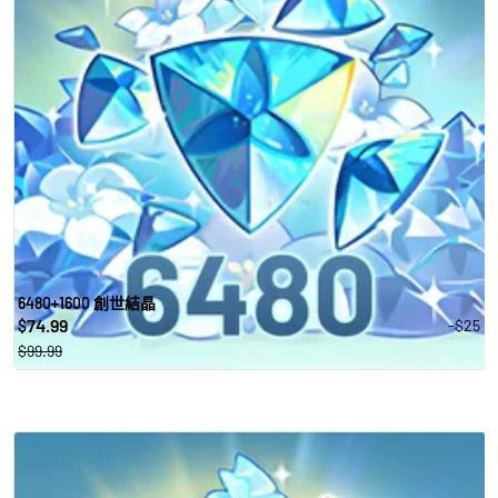
6480+1600 創世結晶
74.99
-$25
$
$99.99