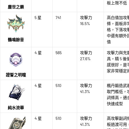
板上限不低
塵世之鎖
5 星
741
攻擊力
高白值加攻
16.5%
條，面板非
格，下落攻
中還有額外
鶴鳴餘音
值
4 星
565
攻擊力
攻擊力與充
27.6%
具，精 5 
感很好，是
家非常穩定
證誓之明瞳
4 星
510
攻擊力
楓丹鍛造武
41.3%
取門檻低，
詞條高，適
快速成型
純水流華
4 星
510
攻擊力
高攻擊副詞
41.3%
板過渡可用