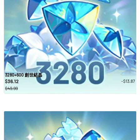
3280+600 創世結晶
36.12
-$13.87
$
$49.99