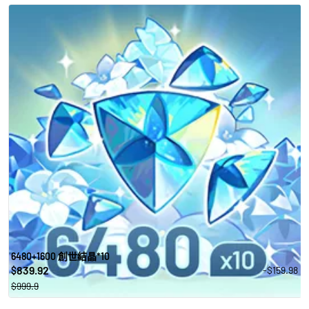
6480+1600 創世結晶*10
839.92
-$159.98
$
$999.9