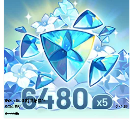
6480+1600 創世結晶*5
414.96
-$84.99
$
$499.95