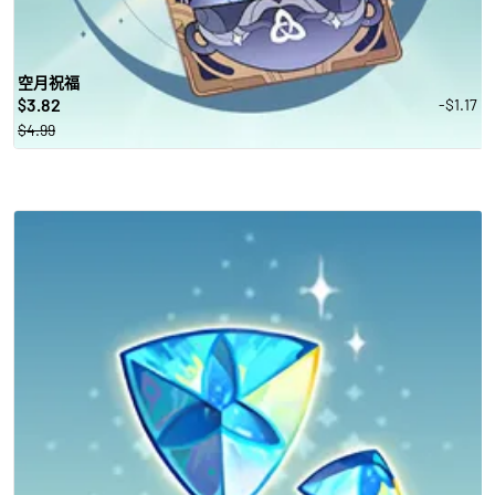
空月祝福
3.82
-$1.17
$
$4.99