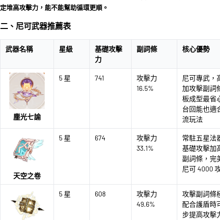
定堆高攻擊力，能不能幫助循環更順。
二、尼可武器推薦表
武器名稱
星級
基礎攻擊
副詞條
核心優勢
力
5 星
741
攻擊力
尼可專武，
16.5%
加攻擊副詞
板成型最省
台回能也適
塵光七諭
流玩法
5 星
674
攻擊力
常駐五星法
33.1%
基礎攻擊加
副詞條，完
尼可 4000
天空之卷
5 星
608
攻擊力
攻擊副詞條
49.6%
配合護盾時
步提高攻擊