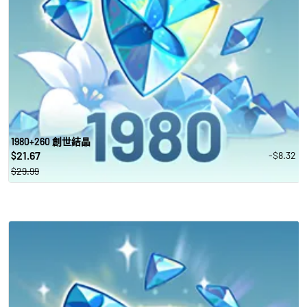
1980+260 創世結晶
21.67
-$8.32
$
$29.99