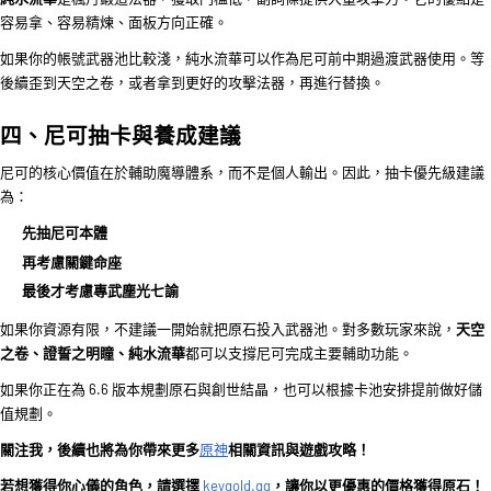
容易拿、容易精煉、面板方向正確。
如果你的帳號武器池比較淺，純水流華可以作為尼可前中期過渡武器使用。等
後續歪到天空之卷，或者拿到更好的攻擊法器，再進行替換。
四、尼可抽卡與養成建議
尼可的核心價值在於輔助魔導體系，而不是個人輸出。因此，抽卡優先級建議
為：
先抽尼可本體
再考慮關鍵命座
最後才考慮專武塵光七諭
如果你資源有限，不建議一開始就把原石投入武器池。對多數玩家來說，
天空
之卷、證誓之明瞳、純水流華
都可以支撐尼可完成主要輔助功能。
如果你正在為 6.6 版本規劃原石與創世結晶，也可以根據卡池安排提前做好儲
值規劃。
關注我，後續也將為你帶來更多
原神
相關資訊與遊戲攻略！
若想獲得你心儀的角色，請選擇
keygold.gg
，讓你以更優惠的價格獲得原石！