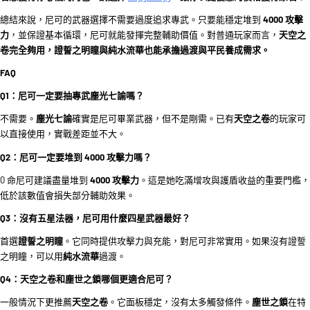
總結來說，尼可的武器選擇不需要過度追求專武。只要能穩定堆到
4000 攻擊
力
，並保證基本循環，尼可就能發揮完整輔助價值。對普通玩家而言，
天空之
卷完全夠用，證誓之明瞳與純水流華也能承擔過渡與平民養成需求。
FAQ
Q1：尼可一定要抽專武塵光七諭嗎？
不需要。
塵光七諭
確實是尼可畢業武器，但不是剛需。已有
天空之卷
的玩家可
以直接使用，實戰差距並不大。
Q2：尼可一定要堆到 4000 攻擊力嗎？
0 命尼可建議盡量堆到
4000 攻擊力
。這是她吃滿增攻與護盾收益的重要門檻，
低於該數值會損失部分輔助效果。
Q3：沒有五星法器，尼可用什麼四星武器最好？
首選
證誓之明瞳
。它同時提供攻擊力與充能，對尼可非常實用。如果沒有證誓
之明瞳，可以用
純水流華
過渡。
Q4：天空之卷和塵世之鎖哪個更適合尼可？
一般情況下更推薦
天空之卷
。它面板穩定，沒有太多觸發條件。
塵世之鎖
在特