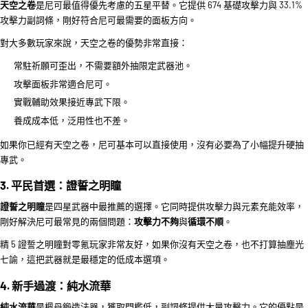
天空之卷
是尼可最值得優先考慮的五星平替。它提供 674 基礎攻擊力與 33.1%
攻擊力副詞條，剛好符合尼可最需要的面板方向。
對大多數玩家來說，天空之卷的優勢非常直接：
常駐祈願可歪出，不需要額外抽限定武器池。
攻擊面板非常適合尼可。
實戰輔助效果接近專武下限。
養成成本低，泛用性也不差。
如果你已經有天空之卷，尼可基本可以直接使用，沒有必要為了小幅提升硬抽
專武。
3. 平民首選：證誓之明瞳
證誓之明瞳
是四星武器中最推薦的選擇。它同時提供攻擊力與元素充能效率，
剛好解決尼可最常見的兩個問題：
攻擊力不夠
與
循環不順
。
精 5 證誓之明瞳對零氪玩家非常友好，如果你沒有天空之卷，也不打算抽塵光
七諭，這把武器就是最穩定的低成本選項。
4. 新手過渡：純水流華
純水流華
是楓丹鍛造法器，獲取門檻低，副詞條提供大量攻擊力。它的優點是