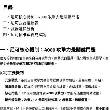
目錄
一、尼可核心機制：4000 攻擊力是關鍵門檻
二、尼可武器推薦表
三、武器選擇分析
四、尼可抽卡與養成建議
一、尼可核心機制：4000 攻擊力是關鍵門檻
尼可的輔助價值主要來自自身攻擊力，因此武器選擇不能只看增傷或暴擊，而
是要優先看
基礎攻擊力
與
攻擊力副詞條
。
尼可主要機制
元素戰技
：基於自身攻擊力為全隊提供攻擊力加成，最高可達 600 點。
護盾吸收量
：同樣根據尼可自身攻擊力計算，攻擊越高，護盾越厚。
核心門檻
：0 命尼可建議堆到
4000 攻擊力
，才能吃滿主要輔助收益。
屬性優先級
：
攻擊力 ＞ 元素充能效率 ＞ 暴擊率 / 暴擊傷害
。
簡單來說，尼可不是傳統輸出型法器角色，她的武器選擇核心就是：
能不能穩