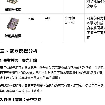
體功能性不
之明瞳
宗室秘法錄
3 星
401
生命值
可為前台角
35.2%
攻擊力加成
身攻擊面板
不適合尼可
討龍英傑譚
用
三、武器選擇分析
1. 畢業首選：塵光七諭
塵光七諭
是尼可的專屬武器，優勢在於高基礎攻擊力與攻擊力副詞條，能讓尼
可更輕鬆達到 4000 攻擊力門檻。對想把尼可作為魔導體系核心輔助培養的玩
家來說，這把武器確實是最省心的畢業選擇。
但問題也很明確：
專武不是剛需
。如果你的原石有限，尼可優先保證角色本體
與關鍵命座，專武可以往後放。
2. 性價比首選：天空之卷