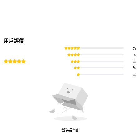
用戶評價
%
%
%
%
%
暫無評價