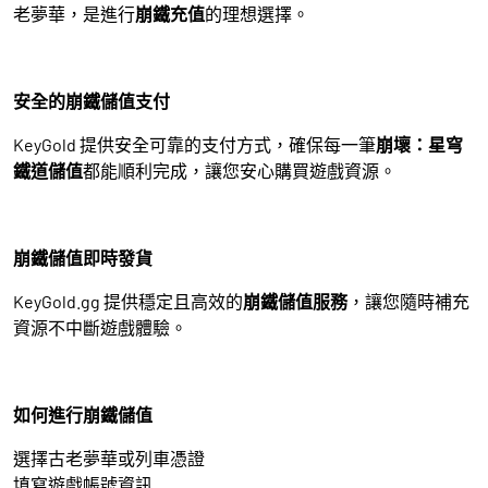
老夢華，是進行
崩鐵充值
的理想選擇。
安全的崩鐵儲值支付
KeyGold 提供安全可靠的支付方式，確保每一筆
崩壞：星穹
鐵道儲值
都能順利完成，讓您安心購買遊戲資源。
崩鐵儲值即時發貨
KeyGold.gg 提供穩定且高效的
崩鐵儲值服務
，讓您隨時補充
資源不中斷遊戲體驗。
如何進行崩鐵儲值
選擇古老夢華或列車憑證
填寫遊戲帳號資訊