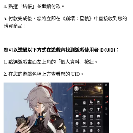
4. 點選「結帳」並繼續付款。
5. 付款完成後，您將立即在《崩壞：星軌》中直接收到您的
購買商品！
您可以透過以下方式在遊戲內找到遊戲使用者 ID (UID)：
1. 點選遊戲畫面左上角的「個人資料」按鈕。
2. 在您的遊戲名稱上方查看您的 UID。