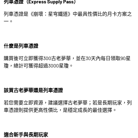
列車憑證（Express Supply Pass）
列車憑證是《崩壞：星穹鐵道》中最具性價比的月卡方案之
一。
什麼是列車憑證
購買後可立即獲得300古老夢華，並在30天內每日領取90星
瓊，總計可獲得超過3000星瓊。
該買古老夢華還是列車憑證
若您需要立即資源，建議選擇古老夢華；若是長期玩家，列
車憑證則提供更高性價比，是穩定成長的最佳選擇。
適合新手與長期玩家