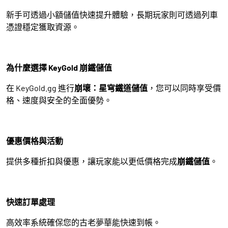
新手可透過小額儲值快速提升體驗，長期玩家則可透過列車
憑證穩定獲取資源。
為什麼選擇 KeyGold 崩鐵儲值
在 KeyGold.gg 進行
崩壞：星穹鐵道儲值
，您可以同時享受價
格、速度與安全的全面優勢。
優惠價格與活動
提供多種折扣與優惠，讓玩家能以更低價格完成
崩鐵儲值
。
快速訂單處理
高效率系統確保您的古老夢華能快速到帳。