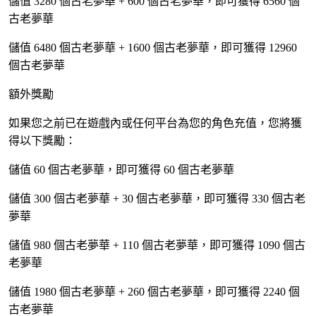
儲值 3280 個古老夢華 + 600 個古老夢華，即可獲得 6560 個
古老夢華
儲值 6480 個古老夢華 + 1600 個古老夢華，即可獲得 12960
個古老夢華
額外獎勵
如果您之前已在遊戲內或任何平台為您的角色充值，您將獲
得以下獎勵：
儲值 60 個古老夢華，即可獲得 60 個古老夢華
儲值 300 個古老夢華 + 30 個古老夢華，即可獲得 330 個古老
夢華
儲值 980 個古老夢華 + 110 個古老夢華，即可獲得 1090 個古
老夢華
儲值 1980 個古老夢華 + 260 個古老夢華，即可獲得 2240 個
古老夢華