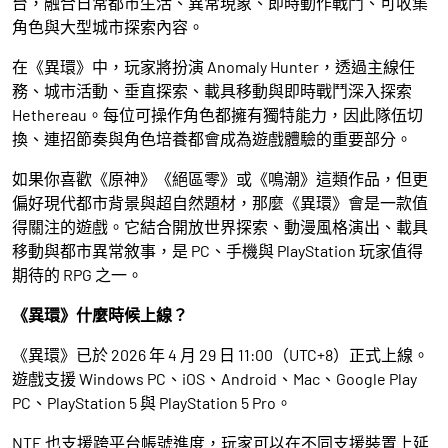
台，融合日常都市生活、異常現象、即時動作戰鬥、可收集
角色與大型城市探索內容。
在《異環》中，玩家將扮演 Anomaly Hunter，透過主線任
務、城市活動、垂直探索、載具移動與即時戰鬥深入探索
Hethereau。每位可操作角色都擁有獨特能力，因此隊伍切
換、連招節奏與角色培養都會成為遊戲體驗的重要部分。
如果你喜歡《原神》《絕區零》或《鳴潮》這類作品，但更
偏好現代都市背景與超自然題材，那麼《異環》會是一款值
得關注的遊戲。它結合開放世界探索、動漫風格演出、載具
移動與都市異常敘事，是 PC、手機與 PlayStation 玩家值得
期待的 RPG 之一。
《異環》什麼時候上線？
《異環》已於 2026 年 4 月 29 日 11:00（UTC+8）正式上線。
遊戲支援 Windows PC、iOS、Android、Mac、Google Play
PC、PlayStation 5 與 PlayStation 5 Pro。
NTE 也支援跨平台帳號進度，玩家可以在不同支援裝置上延