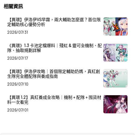
相關資訊
【異環】伊洛伊VS早霧，兩大輔助怎麼選？首位限
定輔助核心優勢分析
2026/07/31
《異環》1.3 卡池定檔爆料｜殘虹 & 靈可全機制、配
隊、抽取規劃詳解
2026/07/17
【異環】伊洛伊攻略｜首個限定輔助奶媽，真紅創
生隊完全體配隊與養成指南
2026/07/10
【異環 1.2】真紅養成全攻略｜機制 + 配隊 + 囤貨材
料一次看完
2026/07/01