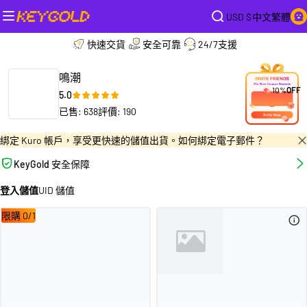
USD $
中文繁體
快速交貨
安全可靠
24/7支援
鳴潮
10%
OFF
5.0
已售: 638
評價: 190
綁定 Kuro 帳戶，享受更快速的儲值出貨。
如何綁定電子郵件？
KeyGold 安全保障
登入儲值
UID 儲值
限購 0/1