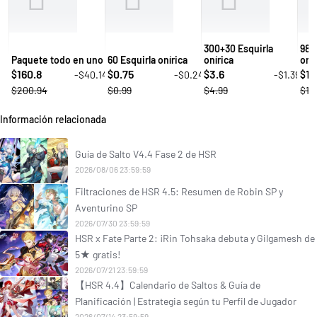
300+30 Esquirla
980
Paquete todo en uno
60 Esquirla onírica
onírica
onír
160.8
0.75
3.6
10
-$40.14
-$0.24
-$1.39
$
$
$
$
$200.94
$0.99
$4.99
$14
Información relacionada
Guía de Salto V4.4 Fase 2 de HSR
2026/08/06 23:59:59
Filtraciones de HSR 4.5: Resumen de Robin SP y
Aventurino SP
2026/07/30 23:59:59
HSR x Fate Parte 2: ¡Rin Tohsaka debuta y Gilgamesh de
5★ gratis!
2026/07/21 23:59:59
【HSR 4.4】Calendario de Saltos & Guía de
Planificación | Estrategia según tu Perfil de Jugador
2026/07/14 23:59:59