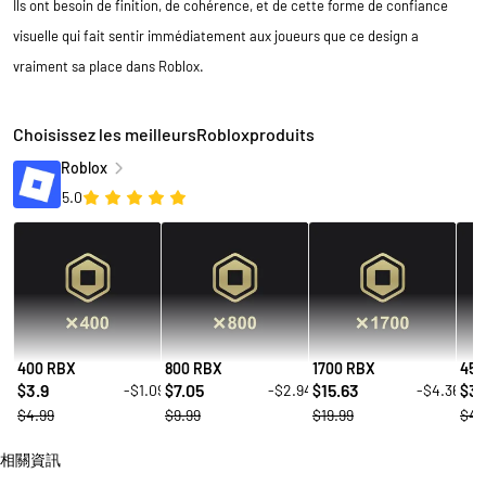
Ils ont besoin de finition, de cohérence, et de cette forme de confiance
visuelle qui fait sentir immédiatement aux joueurs que ce design a
vraiment sa place dans Roblox.
Choisissez les meilleursRobloxproduits
Roblox
5.0
400 RBX
800 RBX
1700 RBX
450
3.9
7.05
15.63
39
-$1.09
-$2.94
-$4.36
$
$
$
$
$4.99
$9.99
$19.99
$49
相關資訊