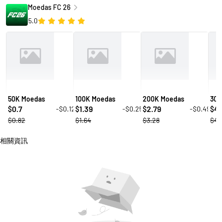
Moedas FC 26
5.0
50K Moedas
100K Moedas
200K Moedas
300
0.7
1.39
2.79
4.
-$0.12
-$0.25
-$0.49
$
$
$
$
$0.82
$1.64
$3.28
$4.
相關資訊