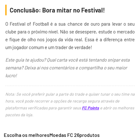
Conclusão: Bora mitar no Festival!
O Festival of Football é a sua chance de ouro para levar o seu
clube para o próximo nível. Não se desespere, estude o mercado
e fique de olho nos jogos da vida real. Essa é a diferença entre
um jogador comum e um trader de verdade!
Este guia te ajudou? Qual carta você está tentando snipar esta
semana? Deixa aí nos comentários e compartilha o seu maior
lucro!
Nota: Se você preferir pular a parte do trade e quiser tunar o seu time na
hora, você pode recorrer a opções de recarga segura através de
plataformas verificadas para garantir seus
FC Points
e abrir os melhores
pacotes da loja.
Escolha os melhoresMoedas FC 26produtos