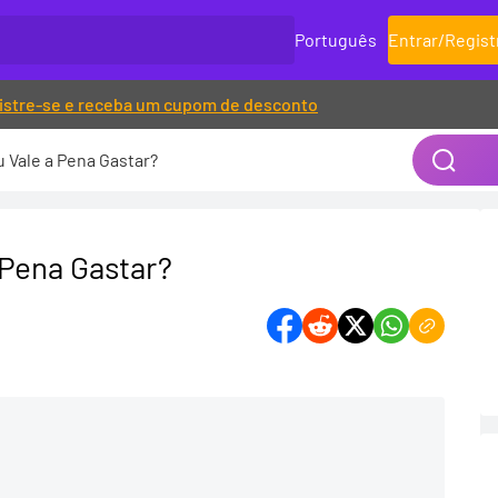
Português
Entrar
/
Regist
istre-se e receba um cupom de desconto
 Vale a Pena Gastar?
 Pena Gastar?