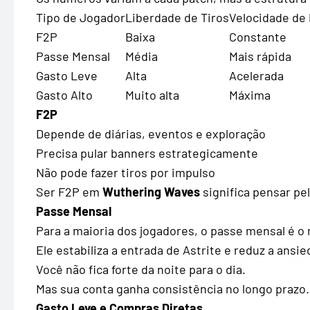
Tipo de Jogador
Liberdade de Tiros
Velocidade de
F2P
Baixa
Constante
Passe Mensal
Média
Mais rápida
Gasto Leve
Alta
Acelerada
Gasto Alto
Muito alta
Máxima
F2P
Depende de diárias, eventos e exploração
Precisa pular banners estrategicamente
Não pode fazer tiros por impulso
Ser F2P em
Wuthering Waves
significa pensar pe
Passe Mensal
Para a maioria dos jogadores, o passe mensal é o
Ele estabiliza a entrada de Astrite e reduz a ansi
Você não fica forte da noite para o dia.
Mas sua conta ganha consistência no longo prazo.
Gasto Leve e Compras Diretas