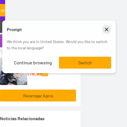
rar
Prompt
We think you are in United States. Would you like to switch
to the local language?
Wuthering Waves
Continue browsing
Switch
6480 Lunites
76.99
$
-$23
Recarregar Agora
Notícias Relacionadas