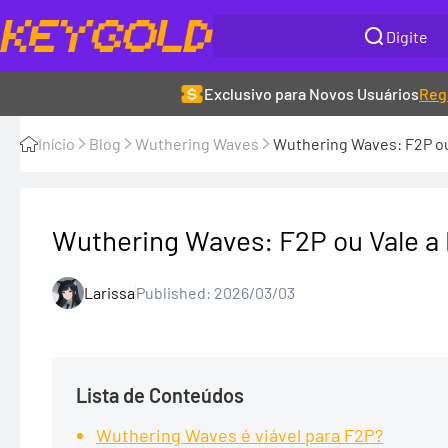
Exclusivo para Novos Usuários
Reg
Início
Blog
Wuthering Waves
Wuthering Waves: F2P ou
Wuthering Waves: F2P ou Vale a
Larissa
Published: 2026/03/03
Lista de Conteúdos
Wuthering Waves é viável para F2P?