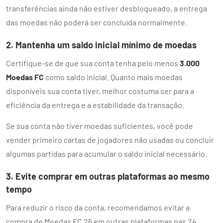
transferências ainda não estiver desbloqueado, a entrega
das moedas não poderá ser concluída normalmente.
2. Mantenha um saldo inicial mínimo de moedas
Certifique-se de que sua conta tenha pelo menos
3.000
Moedas FC
como saldo inicial. Quanto mais moedas
disponíveis sua conta tiver, melhor costuma ser para a
eficiência da entrega e a estabilidade da transação.
Se sua conta não tiver moedas suficientes, você pode
vender primeiro cartas de jogadores não usadas ou concluir
algumas partidas para acumular o saldo inicial necessário.
3. Evite comprar em outras plataformas ao mesmo
tempo
Para reduzir o risco da conta, recomendamos evitar a
compra de Moedas FC 26 em outras plataformas nas 24