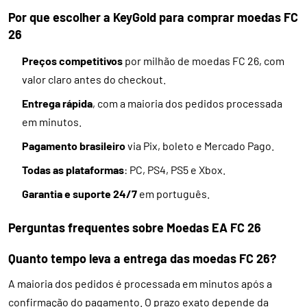
Por que escolher a KeyGold para comprar moedas FC
26
Preços competitivos
por milhão de moedas FC 26, com
valor claro antes do checkout.
Entrega rápida
, com a maioria dos pedidos processada
em minutos.
Pagamento brasileiro
via Pix, boleto e Mercado Pago.
Todas as plataformas
: PC, PS4, PS5 e Xbox.
Garantia e suporte 24/7
em português.
Perguntas frequentes sobre Moedas EA FC 26
Quanto tempo leva a entrega das moedas FC 26?
A maioria dos pedidos é processada em minutos após a
confirmação do pagamento. O prazo exato depende da