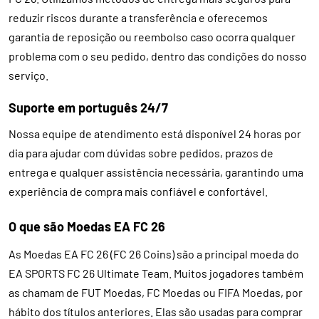
reduzir riscos durante a transferência e oferecemos
garantia de reposição ou reembolso caso ocorra qualquer
problema com o seu pedido, dentro das condições do nosso
serviço.
Suporte em português 24/7
Nossa equipe de atendimento está disponível 24 horas por
dia para ajudar com dúvidas sobre pedidos, prazos de
entrega e qualquer assistência necessária, garantindo uma
experiência de compra mais confiável e confortável.
O que são Moedas EA FC 26
As Moedas EA FC 26 (FC 26 Coins) são a principal moeda do
EA SPORTS FC 26 Ultimate Team. Muitos jogadores também
as chamam de FUT Moedas, FC Moedas ou FIFA Moedas, por
hábito dos títulos anteriores. Elas são usadas para comprar