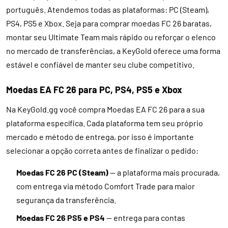
português. Atendemos todas as plataformas: PC (Steam),
PS4, PS5 e Xbox. Seja para comprar moedas FC 26 baratas,
montar seu Ultimate Team mais rápido ou reforçar o elenco
no mercado de transferências, a KeyGold oferece uma forma
estável e confiável de manter seu clube competitivo.
Moedas EA FC 26 para PC, PS4, PS5 e Xbox
Na KeyGold.gg você compra Moedas EA FC 26 para a sua
plataforma específica. Cada plataforma tem seu próprio
mercado e método de entrega, por isso é importante
selecionar a opção correta antes de finalizar o pedido:
Moedas FC 26 PC (Steam)
— a plataforma mais procurada,
com entrega via método Comfort Trade para maior
segurança da transferência.
Moedas FC 26 PS5 e PS4
— entrega para contas