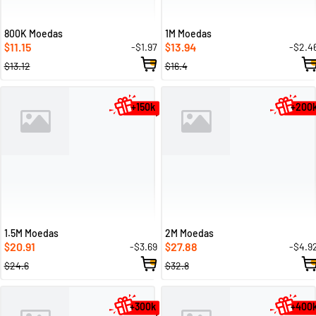
800K Moedas
1M Moedas
11.15
13.94
-$1.97
-$2.4
$
$
$13.12
$16.4
+150k
+200
1.5M Moedas
2M Moedas
20.91
27.88
-$3.69
-$4.9
$
$
$24.6
$32.8
+300k
+400