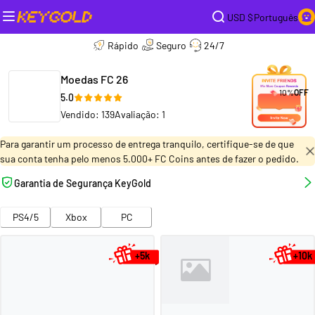
USD $
Português
Rápido
Seguro
24/7
Moedas FC 26
10%
OFF
5.0
Vendido: 139
Avaliação: 1
Para garantir um processo de entrega tranquilo, certifique-se de que
sua conta tenha pelo menos 5.000+ FC Coins antes de fazer o pedido.
Garantia de Segurança KeyGold
PS4/5
Xbox
PC
+5k
+10k