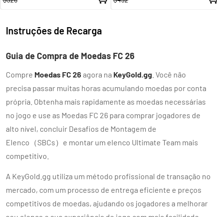
Instruções de Recarga
Guia de Compra de Moedas FC 26
Compre
Moedas FC 26
agora na
KeyGold.gg
. Você não
precisa passar muitas horas acumulando moedas por conta
própria. Obtenha mais rapidamente as moedas necessárias
no jogo e use as Moedas FC 26 para comprar jogadores de
alto nível, concluir Desafios de Montagem de
Elenco（SBCs）e montar um elenco Ultimate Team mais
competitivo.
A KeyGold.gg utiliza um método profissional de transação no
mercado, com um processo de entrega eficiente e preços
competitivos de moedas, ajudando os jogadores a melhorar
seu elenco e sua experiência de jogo com mais facilidade.