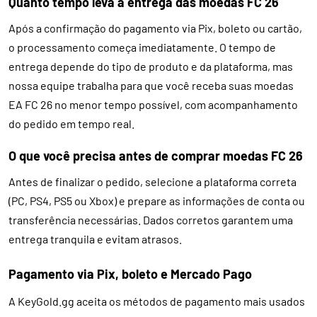
Quanto tempo leva a entrega das moedas FC 26
Após a confirmação do pagamento via Pix, boleto ou cartão,
o processamento começa imediatamente. O tempo de
entrega depende do tipo de produto e da plataforma, mas
nossa equipe trabalha para que você receba suas moedas
EA FC 26 no menor tempo possível, com acompanhamento
do pedido em tempo real.
O que você precisa antes de comprar moedas FC 26
Antes de finalizar o pedido, selecione a plataforma correta
(PC, PS4, PS5 ou Xbox) e prepare as informações de conta ou
transferência necessárias. Dados corretos garantem uma
entrega tranquila e evitam atrasos.
Pagamento via Pix, boleto e Mercado Pago
A KeyGold.gg aceita os métodos de pagamento mais usados