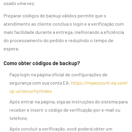
usado uma vez.
Preparar códigos de backup válidos permite que o
atendimento ao cliente conclua o login e a verificação com
mais facilidade durante a entrega, melhorando a eficiência
do processamento do pedido e reduzindo o tempo de
espera.
Como obter códigos de backup?
Faça login na página oficial de configurações de
segurança com sua conta EA:
https://myaccount.ea.com/
cp-ui/security/index
Após entrar na página, siga as instruções do sistema para
receber e inserir o código de verificação por e-mail ou
telefone.
Após concluir a verificação, você poderá obter um