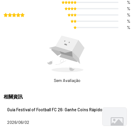
%
%
%
%
%
Sem Avaliação
相關資訊
Guía Festival of Football FC 26: Ganhe Coins Rápido
2026/06/02