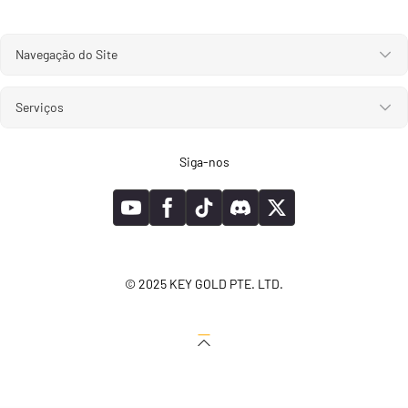
Navegação do Site
Serviços
Siga-nos
© 2025 KEY GOLD PTE. LTD.