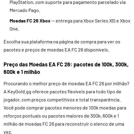
PlayStation, com suporte para pagamento parcelado via
Mercado Pago.
Moedas FC 26 Xbox
— entrega para Xbox Series X|S e Xbox
One.
Escolha sua plataforma na página de compra para ver os
pacotes e preços de moedas EA FC 26 disponíveis.
Preço das Moedas EA FC 26: pacotes de 100k, 300k,
600k e 1 milhão
Procurando o melhor preço de moedas EA FC 26 por milhão?
A KeyGold.gg oferece pacotes flexíveis para todo tipo de
jogador, com preços competitivos e total transparência.
Você pode comprar pacotes menores de 100k moedas para
reforços pontuais ou pacotes maiores de 300k, 600k e 1
milhão de moedas FC 26 para reconstruir o elenco de uma
vez.