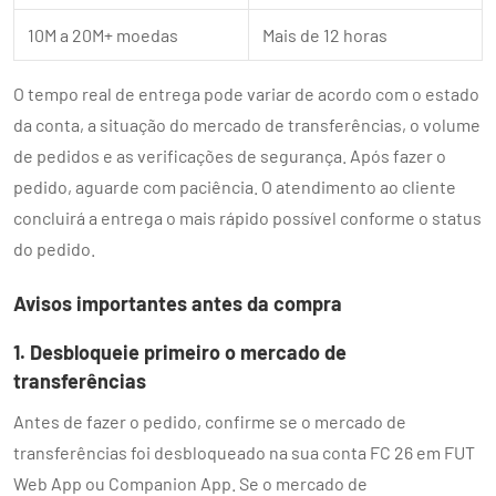
10M a 20M+ moedas
Mais de 12 horas
O tempo real de entrega pode variar de acordo com o estado
da conta, a situação do mercado de transferências, o volume
de pedidos e as verificações de segurança. Após fazer o
pedido, aguarde com paciência. O atendimento ao cliente
concluirá a entrega o mais rápido possível conforme o status
do pedido.
Avisos importantes antes da compra
1. Desbloqueie primeiro o mercado de
transferências
Antes de fazer o pedido, confirme se o mercado de
transferências foi desbloqueado na sua conta FC 26 em FUT
Web App ou Companion App. Se o mercado de