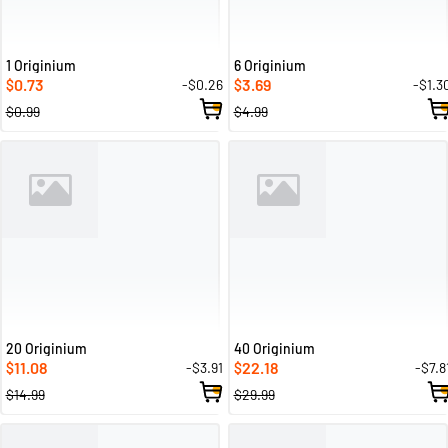
1 Originium
6 Originium
0.73
3.69
-$0.26
-$1.3
$
$
$0.99
$4.99
20 Originium
40 Originium
11.08
22.18
-$3.91
-$7.8
$
$
$14.99
$29.99