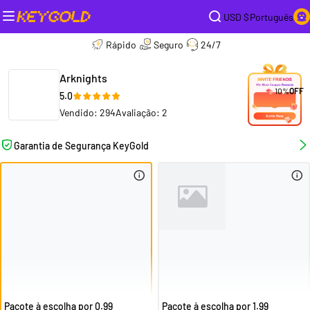
USD $
Português
Rápido
Seguro
24/7
Arknights
10%
OFF
5.0
Vendido: 294
Avaliação: 2
Garantia de Segurança KeyGold
Pacote à escolha por 0.99
Pacote à escolha por 1.99