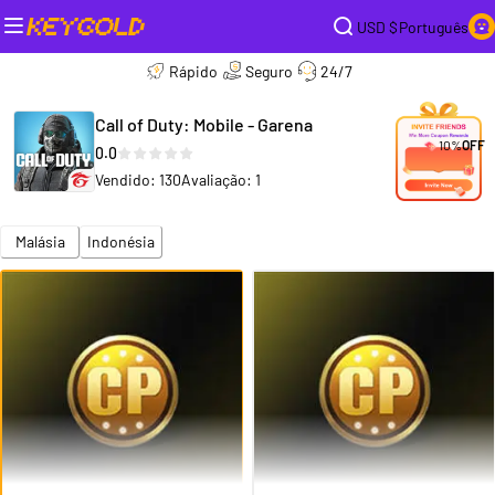
USD $
Português
Rápido
Seguro
24/7
Call of Duty: Mobile - Garena
10%
OFF
0.0
Vendido: 130
Avaliação: 1
Malásia
Indonésia