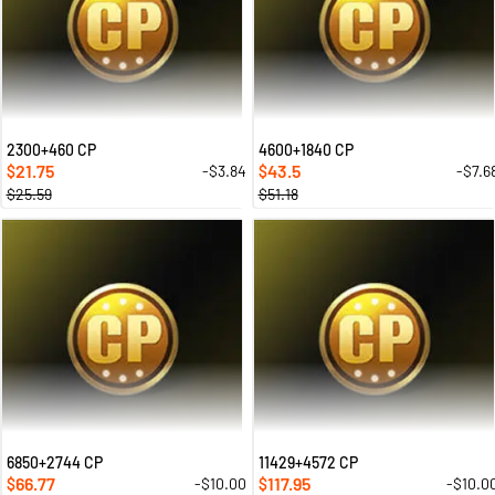
2300+460 CP
4600+1840 CP
21.75
43.5
-$3.84
-$7.6
$
$
$25.59
$51.18
6850+2744 CP
11429+4572 CP
66.77
117.95
-$10.00
-$10.0
$
$