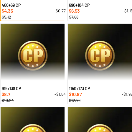
460+69 CP
690+104 CP
4.35
6.53
-$0.77
-$1.1
$
$
$5.12
$7.68
915+138 CP
1150+173 CP
8.7
10.87
-$1.54
-$1.9
$
$
$10.24
$12.79