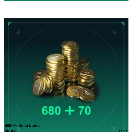
680+70 Delta Coins
6.88
-$1.21
$