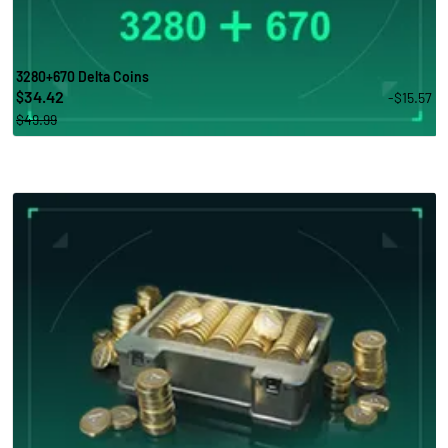
3280+670 Delta Coins
34.42
-$15.57
$
$49.99