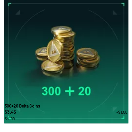
300+20 Delta Coins
3.43
-$1.56
$
$4.99