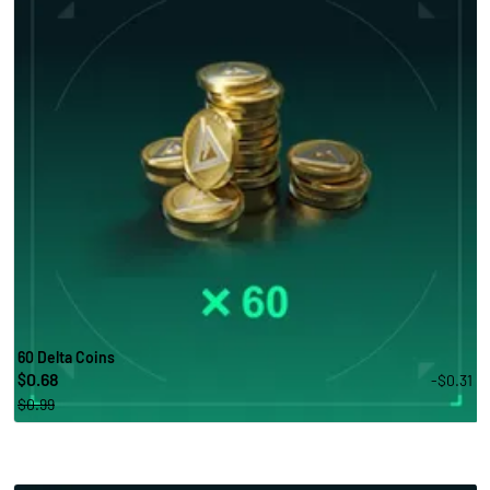
60 Delta Coins
0.68
-$0.31
$
$0.99