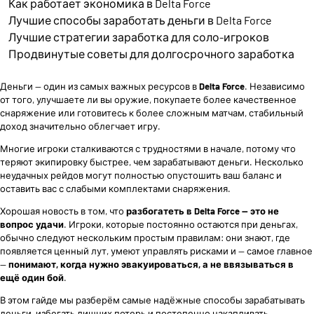
Как работает экономика в Delta Force
Лучшие способы заработать деньги в Delta Force
Лучшие стратегии заработка для соло-игроков
Продвинутые советы для долгосрочного заработка
Деньги — один из самых важных ресурсов в
Delta Force
. Независимо
от того, улучшаете ли вы оружие, покупаете более качественное
снаряжение или готовитесь к более сложным матчам, стабильный
доход значительно облегчает игру.
Многие игроки сталкиваются с трудностями в начале, потому что
теряют экипировку быстрее, чем зарабатывают деньги. Несколько
неудачных рейдов могут полностью опустошить ваш баланс и
оставить вас с слабыми комплектами снаряжения.
Хорошая новость в том, что
разбогатеть в Delta Force — это не
вопрос удачи
. Игроки, которые постоянно остаются при деньгах,
обычно следуют нескольким простым правилам: они знают, где
появляется ценный лут, умеют управлять рисками и — самое главное
—
понимают, когда нужно эвакуироваться, а не ввязываться в
ещё один бой
.
В этом гайде мы разберём самые надёжные способы зарабатывать
деньги, избегать лишних потерь и постепенно накапливать