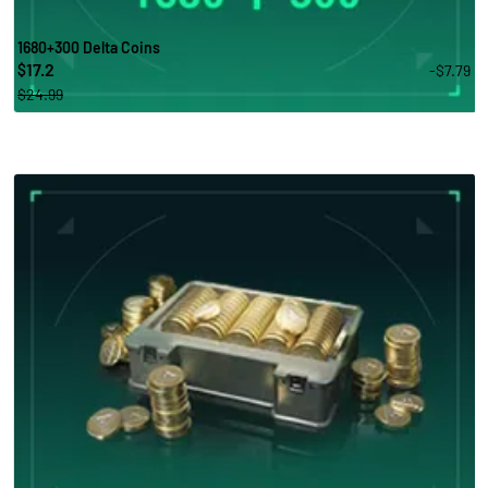
1680+300 Delta Coins
17.2
-$7.79
$
$24.99