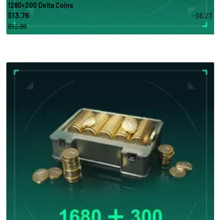
1280+200 Delta Coins
13.76
-$6.23
$
$19.99