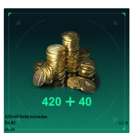
420+40 Delta monedas
4.81
-$2.18
$
$6.99