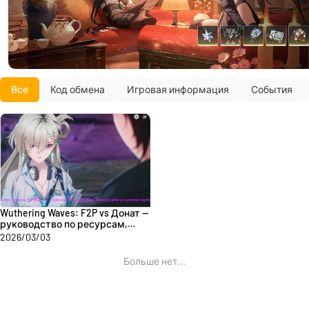
Все
Код обмена
Игровая информация
События
Wuthering Waves: F2P vs Донат —
руководство по ресурсам,
инвестициям и стратегии
2026/03/03
круток
Больше нет...