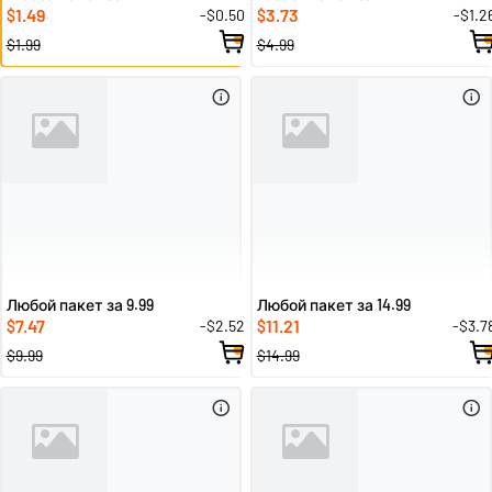
1.49
3.73
-$0.50
-$1.2
$
$
$1.99
$4.99
Любой пакет за 9.99
Любой пакет за 14.99
7.47
11.21
-$2.52
-$3.7
$
$
$9.99
$14.99