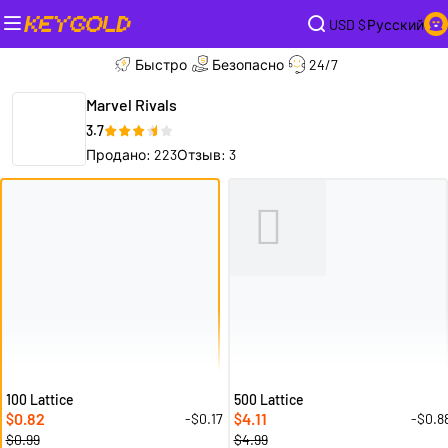
USD $
Русский
Быстро
Безопасно
24/7
Marvel Rivals
3.7
Продано: 223
Отзыв: 3
100 Lattice
500 Lattice
0.82
4.11
-$0.17
-$0.8
$
$
$0.99
$4.99