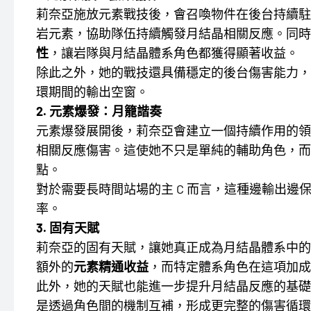
莉奈亞施放元素戰技後，會召喚物件在後台持續
岩元素，協助隊伍持續觸發月結晶相關反應。同時
性
，讓岩隊與月結晶體系角色都獲得顯著收益。
除此之外，她的戰技還具備穩定的後台傷害能力，
環期間的輸出空窗。
2. 元素爆發：月籠諧奏
元素爆發展開後，莉奈亞會建立一個持續作用的領
相關反應傷害。這使她不只是單純的輔助角色，而
點。
對於需要長時間站場的主 C 而言，這種邊輸出
率。
3. 固有天賦
莉奈亞的固有天賦，讓她真正成為月結晶體系中的
額外的
元素精通收益
，而特定體系角色在這項加成
此外，她的天賦也能進一步提升月結晶反應的基礎
是透過角色間的機制互補，形成更完整的傷害循環