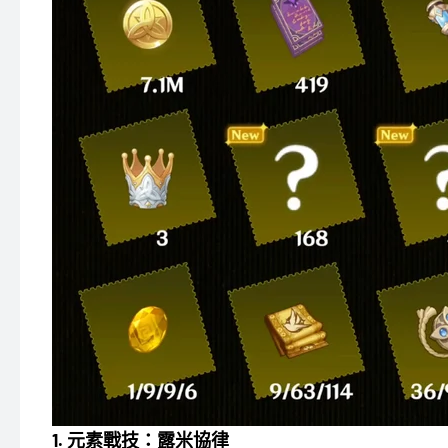
1. 元素戰技：露米協律