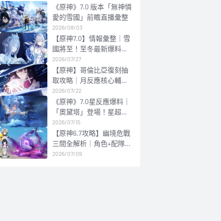
《原神》7.0 版本「無神憐
愛的雪國」前瞻直播彙整
2026/08/03
【原神7.0】情報彙整｜雪
國將至！至冬最新爆料合
集
2026/07/27
【原神】哥倫比亞復刻抽
取攻略｜月反應核心輔
C！配隊與抽取建議
2026/07/22
《原神》7.0星反應爆料｜
「奧黛塔」登場！星超導/
星擴散雙體系核心副C
2026/07/15
【原神6.7攻略】幽境危戰
三間全解析｜角色+配隊攻
略
2026/07/09