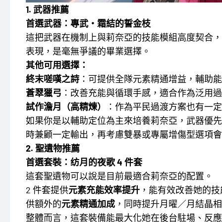
1. 武器推薦
首選武器：專武・霜結的誓金枝
這把武器在機制上與莉奈亞的技能模組高度契合，
表現，是毫無爭議的畢業選擇。
其他可用選擇：
終末嗟嘆之詩
：可提供全隊元素精通增益，輔助能
蒼翠獵弓
：改善充能與循環手感，適合作為泛用過
試作澹月（高精煉）
：作為平民過渡方案也有一定
如果你是以輔助定位為主來培養莉奈亞，武器優先
時兼顧一定輸出，再考慮雙暴或專屬增傷型選項會
2. 聖遺物推薦
首選套裝：纺月的夜歌 4 件套
這套聖遺物可以說是目前最適合莉奈亞的配置。
2 件套提供
元素充能效率提升
，能有效改善她的技
供額外的
元素精通加成
，同時提升月曜／月結晶相
整體而言，這套裝備能最大化她在後台駐場、反應