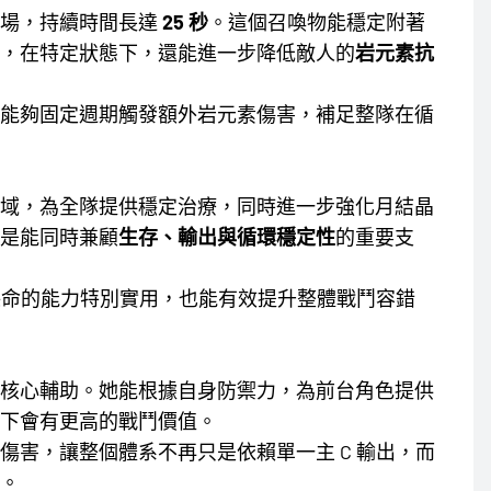
駐場，持續時間長達
25 秒
。這個召喚物能穩定附著
，在特定狀態下，還能進一步降低敵人的
岩元素抗
能夠固定週期觸發額外岩元素傷害，補足整隊在循
域，為全隊提供穩定治療，同時進一步強化月結晶
是能同時兼顧
生存、輸出與循環穩定性
的重要支
邊保命的能力特別實用，也能有效提升整體戰鬥容錯
核心輔助。她能根據自身防禦力，為前台角色提供
下會有更高的戰鬥價值。
傷害，讓整個體系不再只是依賴單一主 C 輸出，而
。