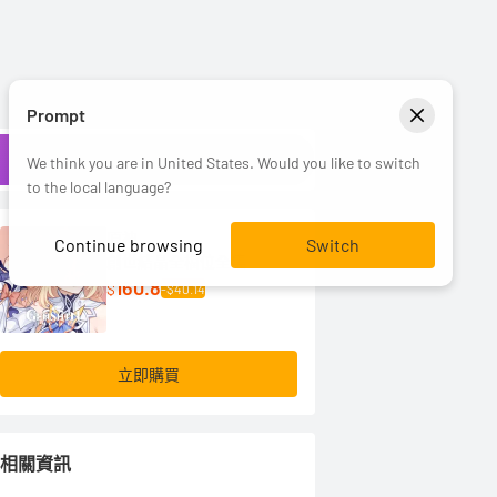
Prompt
We think you are in United States. Would you like to switch
to the local language?
原神
Continue browsing
Switch
創世結晶全檔位全集
160.8
$
-$40.14
立即購買
相關資訊