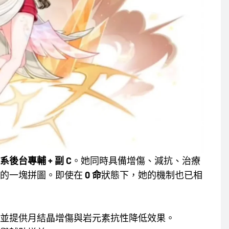
後台專輔 + 副 C
。她同時具備增傷、減抗、治療
要的一塊拼圖。即使在
0 命
狀態下，她的機制也已相
並提供月結晶增傷與岩元素抗性降低效果。