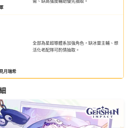
需、缺高強度輔助優先抽取。
軍
全部為星超導體系加強角色，缺冰雷主輔、想
活化老配隊可酌情抽取。
見月瑞希
細