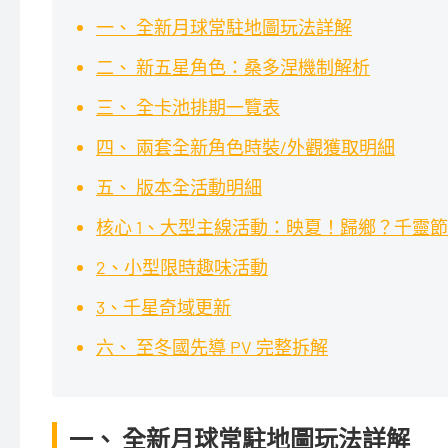
一、 全新月球常駐地圖玩法詳解
二、 新五星角色：桑多涅機制解析
三、 全卡池排期一覽表
四、 兩套全新角色時裝/外觀獲取明細
五、 版本全活動明細
核心 1、大型主線活動：映夏！歸鄉？千靈
2、小型限時趣味活動
3、千星奇域更新
六、 至冬國先導 PV 完整拆解
一、 全新月球常駐地圖玩法詳解