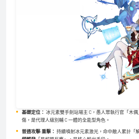
基礎定位：
冰元素雙手劍站場主 C，愚人眾執行官「木
傷，是代理人級別輔 C 一體的全能型角色。
普通攻擊·重擊：
持續噴射冰元素激光，命中敵人累計「
頻觸發
「星超導反應」，是核心輸出手段。