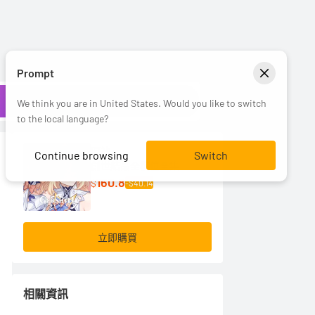
Prompt
We think you are in United States. Would you like to switch
to the local language?
原神
Continue browsing
Switch
創世結晶全檔位全集
160.8
$
-$40.14
立即購買
相關資訊