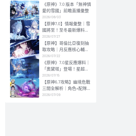
《原神》7.0 版本「無神憐
愛的雪國」前瞻直播彙整
2026/08/03
【原神7.0】情報彙整｜雪
國將至！至冬最新爆料合
集
2026/07/27
【原神】哥倫比亞復刻抽
取攻略｜月反應核心輔
C！配隊與抽取建議
2026/07/22
《原神》7.0星反應爆料｜
「奧黛塔」登場！星超導/
星擴散雙體系核心副C
2026/07/15
【原神6.7攻略】幽境危戰
三間全解析｜角色+配隊攻
略
2026/07/09