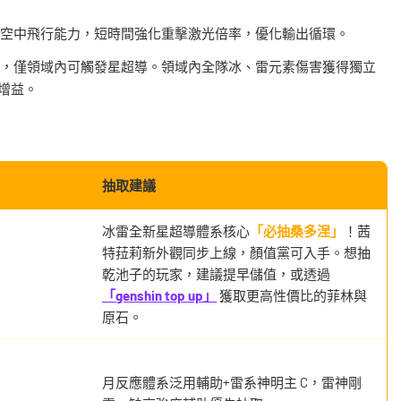
空中飛行能力，短時間強化重擊激光倍率，優化輸出循環。
，僅領域內可觸發星超導。領域內全隊冰、雷元素傷害獲得獨立
增益。
抽取建議
冰雷全新星超導體系核心
「必抽桑多涅」
！茜
特菈莉新外觀同步上線，顏值黨可入手。想抽
乾池子的玩家，建議提早儲值，或透過
「genshin top up」
獲取更高性價比的菲林與
原石。
月反應體系泛用輔助+雷系神明主 C，雷神剛