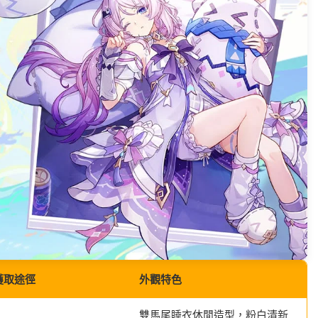
獲取途徑
外觀特色
雙馬尾睡衣休閒造型，粉白清新