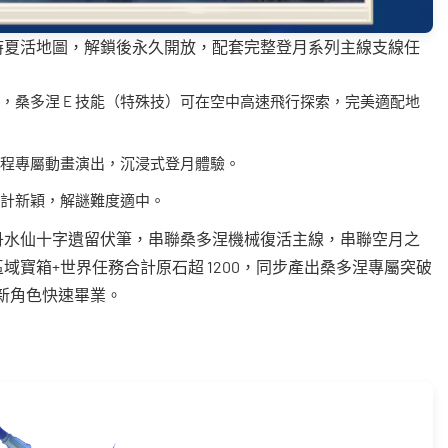
時夏活地圖，解鎖後永久開放，配套完整登月系列主線支線任
，桑多涅 E 技能（特殊技）可在空中高速飛行探索，完美適配地
程專屬動畫演出，沉浸式登月體驗。
計新穎，解謎難度適中。
丹水仙十字遺留伏筆，串聯桑多涅機械復活主線，串聯空月之
寶箱+世界任務合計原石超 1200，同步產出桑多涅專屬突破
新角色快速畢業。