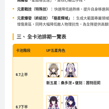
元素戰技（特殊技）：
快速降低過熱條，提升自身移速與
元素爆發（終結技）「極星輝域」：
生成大範圍專屬領域
增傷乘區，同時大幅降低敵人物理抗性，為全隊提供高額
三、 全卡池排期一覽表
卡池階段
UP五星角色
+
6.7上半
新五星：桑多涅 + 復刻：茜特菈莉
+
6.7下半