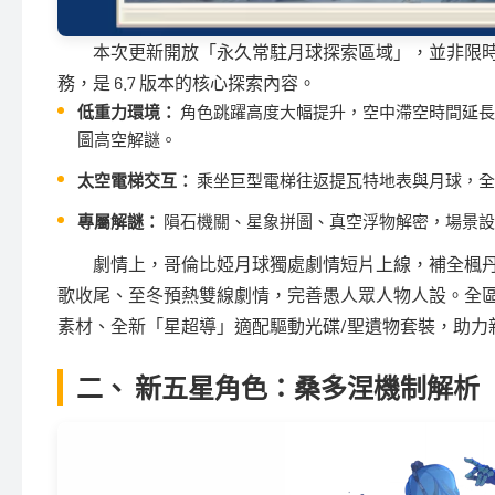
本次更新開放「永久常駐月球探索區域」，並非限
務，是 6.7 版本的核心探索內容。
低重力環境：
角色跳躍高度大幅提升，空中滯空時間延長
圖高空解謎。
太空電梯交互：
乘坐巨型電梯往返提瓦特地表與月球，全
專屬解謎：
隕石機關、星象拼圖、真空浮物解密，場景設
劇情上，哥倫比婭月球獨處劇情短片上線，補全楓
歌收尾、至冬預熱雙線劇情，完善愚人眾人物人設。全區域
素材、全新「星超導」適配驅動光碟/聖遺物套裝，助力
二、 新五星角色：桑多涅機制解析