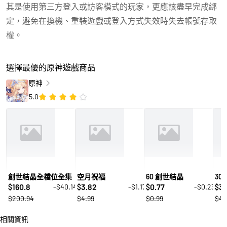
其是使用第三方登入或訪客模式的玩家，更應該盡早完成綁
定，避免在換機、重裝遊戲或登入方式失效時失去帳號存取
權。
選擇最優的原神遊戲商品
原神
5.0
創世結晶全檔位全集
空月祝福
60 創世結晶
30
160.8
3.82
0.77
3.
-$40.14
-$1.17
-$0.23
$
$
$
$
$200.94
$4.99
$0.99
$4.
相關資訊