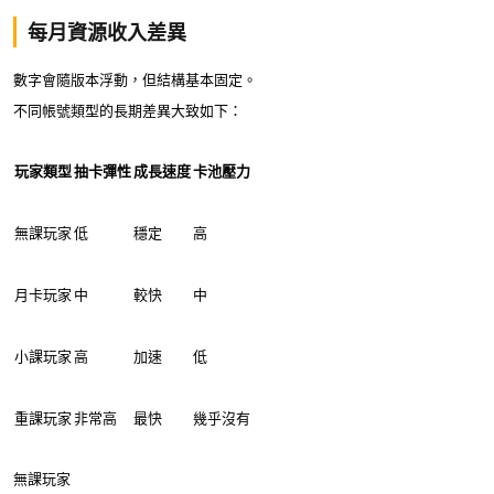
每月資源收入差異
數字會隨版本浮動，但結構基本固定。
不同帳號類型的長期差異大致如下：
玩家類型
抽卡彈性
成長速度
卡池壓力
無課玩家
低
穩定
高
月卡玩家
中
較快
中
小課玩家
高
加速
低
重課玩家
非常高
最快
幾乎沒有
無課玩家