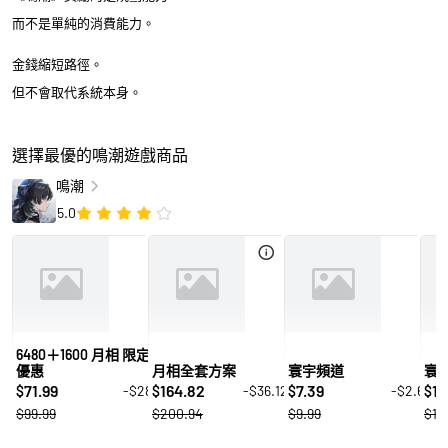
而不是單純的消費能力。
金錢縮短路徑。
但不會取代系統本身。
選擇最優的鳴潮遊戲商品
鳴潮
5.0
6480＋1600 月相 限定
優惠
月相全套方案
寰宇頻道
寰
71.99
164.82
7.39
14
-$28
-$36.12
-$2.6
$
$
$
$
$99.99
$200.94
$9.99
$19