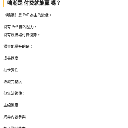
鳴潮是 付费就能赢 嗎？
《鳴潮》是 PvE 為主的遊戲。
沒有 PvP 排名壓力，
沒有競技場付費優勢。
課金能提升的是：
成長速度
抽卡彈性
收藏完整度
但無法鎖住：
主線進度
終局內容參與