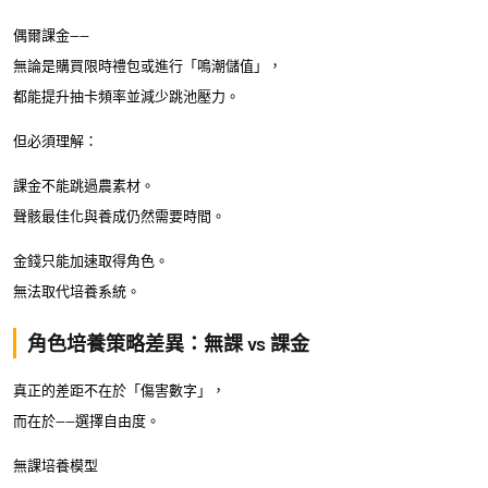
偶爾課金——
無論是購買限時禮包或進行「
鳴潮儲值
」，
都能提升抽卡頻率並減少跳池壓力。
但必須理解：
課金不能跳過農素材。
聲骸最佳化與養成仍然需要時間。
金錢只能加速取得角色。
無法取代培養系統。
角色培養策略差異：無課 vs 課金
真正的差距不在於「傷害數字」，
而在於——選擇自由度。
無課培養模型