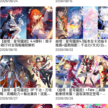
照預計延期
2026/06/24
2026/06/15
【崩壞：星穹鐵道】4.4爆料｜姬子
崩壞：星穹鐵道4.3版本全卡池抽卡
·啟行V2全情報機制解析
推薦+遠期規劃｜千冶刃/爻光/白
厄/昔漣
2026/06/10
2026/06/02
【崩壞：星穹鐵道】SP 千冶・刃攻
《崩壞：星穹鐵道》× Fate 二期聯
略｜高輔助力＋輸出兼具！技能解
動重磅來襲！遠坂凜限定登場，五
讀、強度分析與抽取建議
星吉爾伽美什免費獲取
2026/05/27
2026/05/26