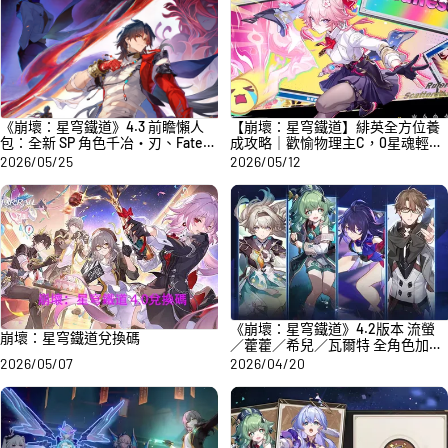
《崩壞：星穹鐵道》4.3 前瞻懶人
【崩壞：星穹鐵道】緋英全方位養
包：全新 SP 角色千冶・刃、Fate
成攻略｜歡愉物理主C，0星魂輕鬆
二期聯動與大量福利
通關指南崩壞：星穹鐵道緋英全方
2026/05/25
2026/05/12
位養成攻略｜歡愉物理主 C 0 星魂
也能輕鬆通關
《崩壞：星穹鐵道》4.2版本 流螢
崩壞：星穹鐵道兌換碼
／藿藿／希兒／瓦爾特 全角色加強
深度攻略
2026/05/07
2026/04/20