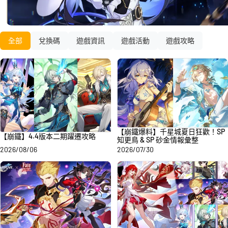
全部
兌換碼
遊戲資訊
遊戲活動
遊戲攻略
【崩鐵爆料】千星城夏日狂歡！SP
【崩鐵】4.4版本二期躍遷攻略
知更鳥 & SP 砂金情報彙整
2026/08/06
2026/07/30