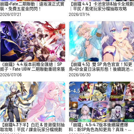
崩鐵×Fate二期聯動｜遠坂凜正式實
【崩鐵 4.4 】卡池安排&抽卡全規劃
裝，免費五星金閃閃！
｜平民 / 氪佬玩家分檔抽取攻略
2026/07/21
2026/07/14
《崩鐵》4.4 版本前瞻全匯總｜SP
【崩鐵 4.5】雙 SP 角色官宣！知更
姬子、Fate UBW 二期聯動重磅來襲
鳥+砂金夏日泳裝形態！後續跳池規
劃一覽
2026/07/06
2026/06/30
【崩鐵4.3下半】白厄 & 昔瀲復刻抽
「崩鐵」4.5-4.7版本後續躍遷爆
取攻略｜平民 / 課金玩家分檔規劃
料：新SP角色為知更鳥？真珠、虛