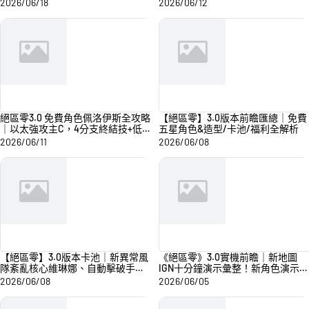
心成員！
2026/06/18
2026/06/12
絕區零3.0 免費角色佩洛伊斯全攻略
【絕區零】3.0版本前瞻匯總｜免費
｜以太強攻主C，4分支終結技+低
五星角色&造型/卡池/福利全解析
喧響值爆發
2026/06/11
2026/06/08
【絕區零】3.0版本卡池｜新異常風
《絕區零》3.0實機前瞻｜新地圖
隊紊亂核心維琳娜、自動擊破手諾
IGN十分鐘演示彙整！新角色演示
姆、初代虛狩時裝前的抽卡規劃！
+主角免費造型&戰鬥形態重磅來襲
2026/06/08
2026/06/05