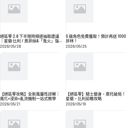
絕區零 2.8 下半限時頻道抽取建議
S 級角色免費獲取！預計再送 1000
｜星徽·比利 / 奧菲絲&「鬼火」強
菲林！
度分析與抽取建議
2026/05/28
2026/05/25
【絕區零攻略】全新風屬性詳解｜
【絕區零】騎士變身，摩托破局！
風化+浸染+亂流機制一站式教學
星徽・比利前瞻攻略
2026/05/21
2026/05/19