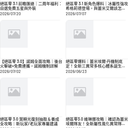
絕區零 3.1 前瞻匯總｜二周年福利：
絕區零 3.1 新角色爆料｜冰屬性強攻
自選免費五星與外裝
希格莉德登場，與蕾米艾爾該怎麼
選？
2026/07/20
2026/07/07
【絕區零 3.0】諾姆全面攻略｜後台
絕區零爆料｜蕾米埃爾·丹機制底
火擊破+免費連攜，諾姆機制詳解
定！全新三異常多核心體系誕生，
提前抽維琳娜穩賺不虧
2026/07/02
2026/06/23
絕區零 3.0 葉瞬光復刻抽取＆養成
絕區零3.0 維琳娜攻略｜確認為蕾米
全攻略｜新玩家/老玩家專屬建議
埃爾隊友！全新屬性風化異常隊核