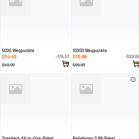
5000 Wegpunkte
10000 Wegpunkte
34.42
70.99
-$15.57
-$29.0
$
$
$49.99
$99.99
Standard-All-in-One-Paket
Beliebiges 0.99-Paket