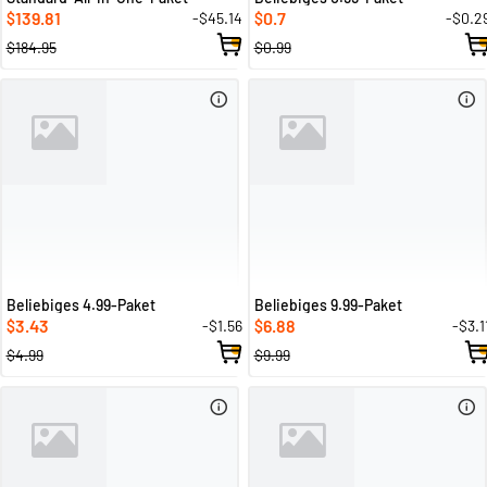
139.81
0.7
-$45.14
-$0.2
$
$
$184.95
$0.99
Beliebiges 4.99-Paket
Beliebiges 9.99-Paket
3.43
6.88
-$1.56
-$3.1
$
$
$4.99
$9.99