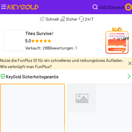
USD $
Deutsch
Schnell
Sicher
24/7
Tiles Survive!
10%
OFF
5.0
Verkauft: 288
Bewertungen: 1
Nutze die FunPlus ID für ein schnelleres und reibungsloses Aufladen.
Wie verknüpft man FunPlus?
KeyGold Sicherheitsgarantie