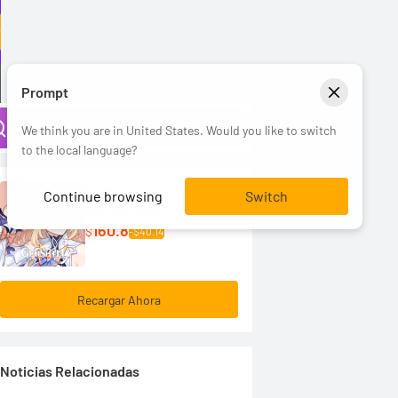
r
Prompt
We think you are in United States. Would you like to switch
to the local language?
Genshin Impact
Continue browsing
Switch
創世結晶全檔位全集
160.8
$
-$40.14
Recargar Ahora
Noticias Relacionadas