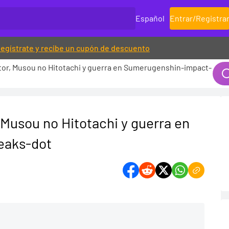
Español
Entrar
/
Registra
egístrate y recibe un cupón de descuento
tor, Musou no Hitotachi y guerra en Sumerugenshin-impact-
Musou no Hitotachi y guerra en
eaks-dot