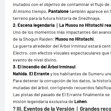
mutados con el objetivo de contaminar el flujo de 
Al mismo tiempo,
Pantalone
también aparece en 
terreno para la futura historia de Snezhnaya.
2. Escena legendaria｜La Musou no Hitotachi re
Uno de los momentos más impactantes del avance fu
de la Shogun Raiden:
Musou no Hitotachi
.
La guerra alrededor del Árbol Irminsul estará ce
Electro, con efectos visuales espectaculares que
evento de nivel divino.
3. El incendio del Árbol Irminsul
Nahida
,
El Errante
y los habitantes de Sumeru une
Para detener la corrupción de los datos, la histor
mutadas del árbol, corrigiendo recuerdos falsific
Las pistas del pasado de El Errante finalmente s
misión legendaria exclusiva de
Lohen
.
?
III. Eventos de la Versión｜Grandes re