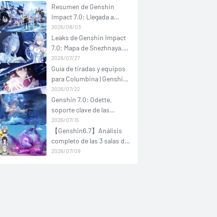
Resumen de Genshin
Impact 7.0: Llegada a
Snezhnaya
2026/08/03
Leaks de Genshin Impact
7.0: Mapa de Snezhnaya,
personajes y nuevo
2026/07/27
sistema
Guía de tiradas y equipos
para Columbina | Genshin
Impact
2026/07/22
Genshin 7.0: Odette,
soporte clave de las
reacciones astrales
2026/07/15
【Genshin6.7】Análisis
completo de las 3 salas de
Asalto Estigio | Personajes
2026/07/09
+ Equipos recomendados