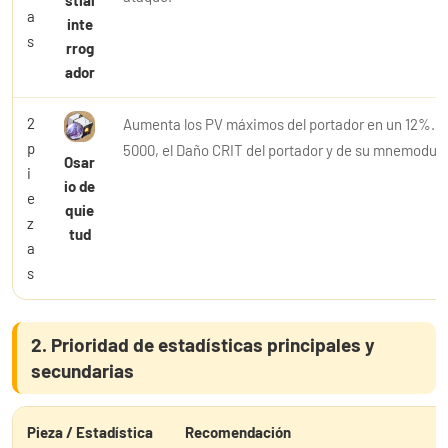
stial
a
inte
s
rrog
ador
2
Aumenta los PV máximos del portador en un 12%. Si
p
5000, el Daño CRIT del portador y de su mnemodu
Osar
i
io de
e
quie
z
tud
a
s
2. Prioridad de estadísticas principales y
secundarias
Pieza / Estadística
Recomendación