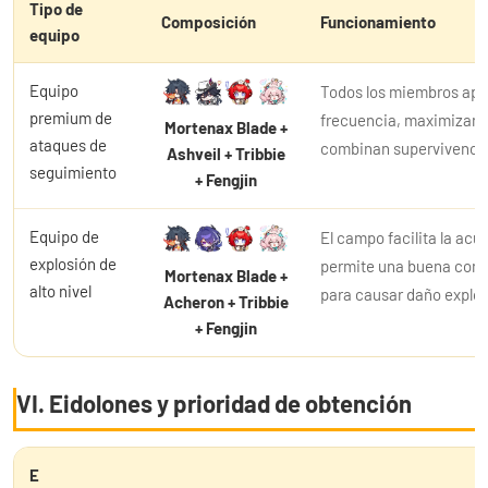
Tipo de
Composición
Funcionamiento
equipo
Equipo
Todos los miembros apli
premium de
frecuencia, maximizan e
Mortenax Blade +
ataques de
combinan supervivenci
Ashveil + Tribbie
seguimiento
+ Fengjin
Equipo de
El campo facilita la ac
explosión de
permite una buena conex
Mortenax Blade +
alto nivel
para causar daño explos
Acheron + Tribbie
+ Fengjin
VI. Eidolones y prioridad de obtención
E