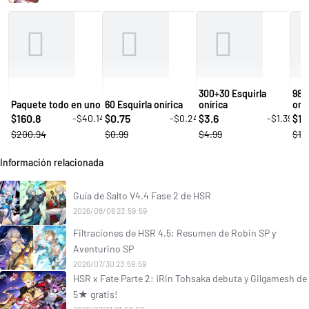
300+30 Esquirla
980
Paquete todo en uno
60 Esquirla onírica
onírica
onír
160.8
0.75
3.6
10
-$40.14
-$0.24
-$1.39
$
$
$
$
$200.94
$0.99
$4.99
$14
Información relacionada
Guía de Salto V4.4 Fase 2 de HSR
2026/08/06 23:59:59
Filtraciones de HSR 4.5: Resumen de Robin SP y
Aventurino SP
2026/07/30 23:59:59
HSR x Fate Parte 2: ¡Rin Tohsaka debuta y Gilgamesh de
5★ gratis!
2026/07/21 23:59:59