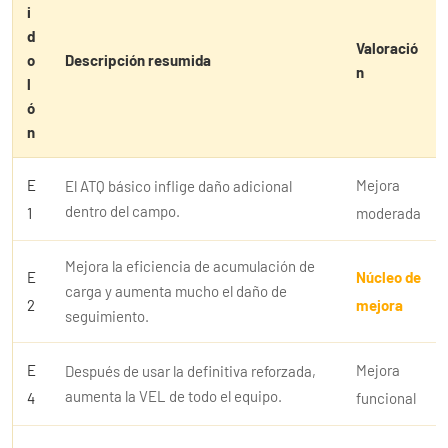
i
d
Valoració
o
Descripción resumida
n
l
ó
n
E
Mejora
El ATQ básico inflige daño adicional
dentro del campo.
1
moderada
Mejora la eficiencia de acumulación de
E
Núcleo de
carga y aumenta mucho el daño de
2
mejora
seguimiento.
E
Mejora
Después de usar la definitiva reforzada,
aumenta la VEL de todo el equipo.
4
funcional