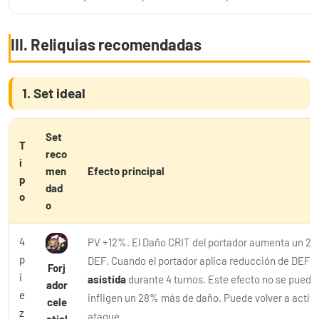
III. Reliquias recomendadas
1. Set ideal
Set
T
reco
i
men
Efecto principal
p
dad
o
o
4
PV +12%. El Daño CRIT del portador aumenta un 2
p
DEF. Cuando el portador aplica reducción de DEF a
Forj
i
asistida
durante 4 turnos. Este efecto no se puede
ador
e
infligen un 28% más de daño. Puede volver a activa
cele
z
ataque.