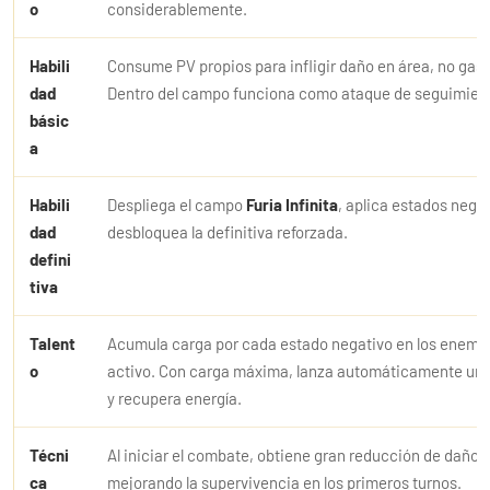
o
considerablemente.
Habili
Consume PV propios para infligir daño en área, no gast
dad
Dentro del campo funciona como ataque de seguimien
básic
a
Habili
Despliega el campo
Furia Infinita
, aplica estados nega
dad
desbloquea la definitiva reforzada.
defini
tiva
Talent
Acumula carga por cada estado negativo en los enemi
o
activo. Con carga máxima, lanza automáticamente una
y recupera energía.
Técni
Al iniciar el combate, obtiene gran reducción de daño 
ca
mejorando la supervivencia en los primeros turnos.