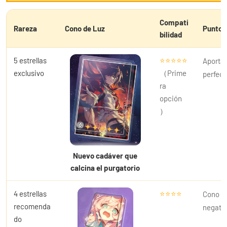
Compati
Rareza
Cono de Luz
Punto 
bilidad
5 estrellas
⭐⭐⭐⭐⭐
Aporta 
exclusivo
（Prime
perfect
ra
opción
）
Nuevo cadáver que
calcina el purgatorio
4 estrellas
⭐⭐⭐⭐
Cono de
recomenda
negativ
do