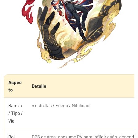
Aspec
Detalle
to
Rareza
5 estrellas / Fuego / Nihilidad
/ Tipo /
Vía
Rol
DPS de área, consume PV para infligir daño, depende