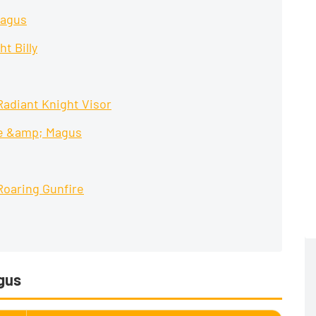
Magus
ht Billy
adiant Knight Visor
hie &amp; Magus
Roaring Gunfire
agus