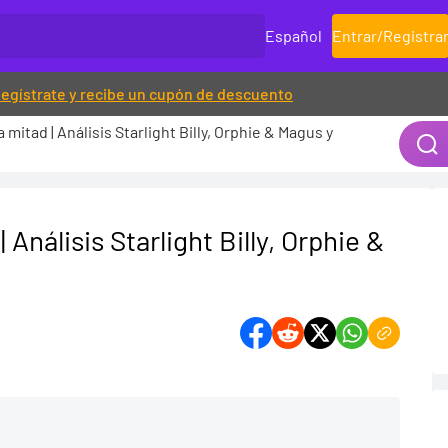
Español
Entrar
/
Registra
egístrate y recibe un cupón de descuento
mitad | Análisis Starlight Billy, Orphie & Magus y
Análisis Starlight Billy, Orphie &