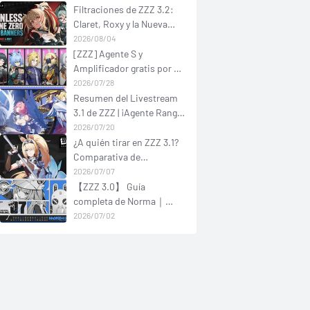
Filtraciones de ZZZ 3.2:
Claret, Roxy y la Nueva
Especialidad Armera
2026/08/04
[ZZZ] Agente S y
Amplificador gratis por el
3.1 Aniversario: ¿A quién
2026/07/28
elegir?
Resumen del Livestream
3.1 de ZZZ | ¡Agente Rango
S y skins gratis por el 2.º
2026/07/20
Aniversario!
¿A quién tirar en ZZZ 3.1?
Comparativa de
habilidades y guía de
2026/07/07
canales: Sigrid vs.
【ZZZ 3.0】 Guía
Remielle Dan
completa de Norma｜
Aturdimiento Ígneo desde
2026/07/02
la reserva + Ataques en
cadena gratuitos