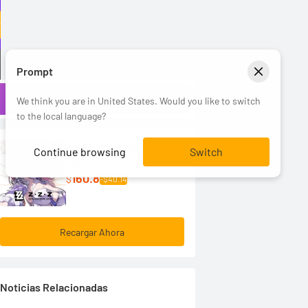
r
Prompt
We think you are in United States. Would you like to switch
to the local language?
Zenless Zone Zero
Continue browsing
Switch
Paquete todo en uno
160.8
$
-$40.14
Recargar Ahora
Noticias Relacionadas