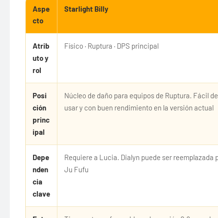
Aspe
Starlight Billy
cto
Atrib
Físico · Ruptura · DPS principal
uto y
rol
Posi
Núcleo de daño para equipos de Ruptura. Fácil de
ción
usar y con buen rendimiento en la versión actual
princ
ipal
Depe
Requiere a Lucia. Dialyn puede ser reemplazada 
nden
Ju Fufu
cia
clave