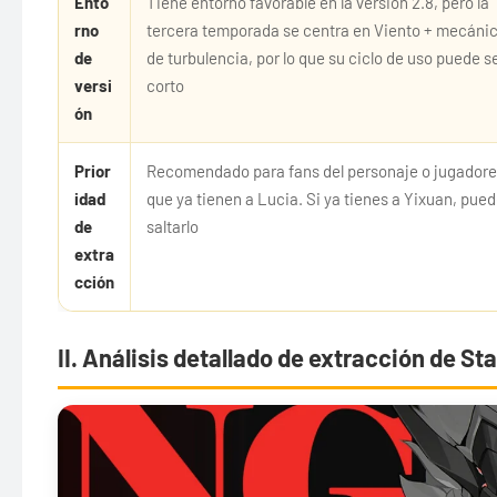
Ento
Tiene entorno favorable en la versión 2.8, pero la
rno
tercera temporada se centra en Viento + mecáni
de
de turbulencia, por lo que su ciclo de uso puede s
versi
corto
ón
Prior
Recomendado para fans del personaje o jugador
idad
que ya tienen a Lucia. Si ya tienes a Yixuan, pue
de
saltarlo
extra
cción
II. Análisis detallado de extracción de Star