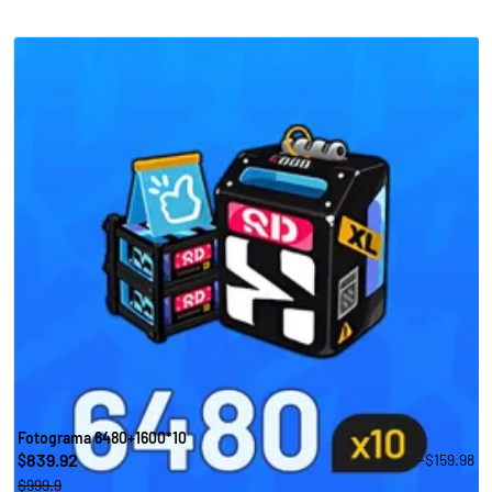
Fotograma 6480+1600*10
839.92
-$159.98
$
$999.9