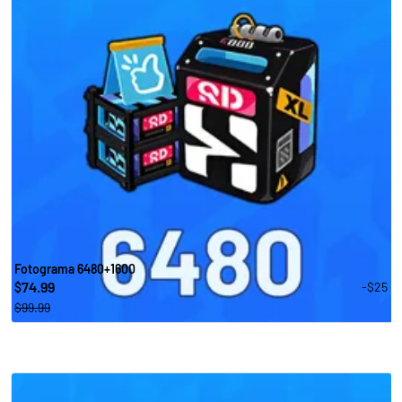
Fotograma 6480+1600
74.99
-$25
$
$99.99