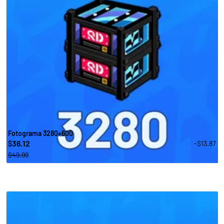
Fotograma 3280+600
36.12
-$13.87
$
$49.99