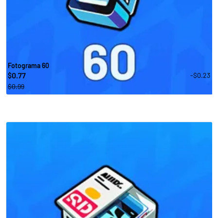
Fotograma 60
0.77
-$0.23
$
$0.99