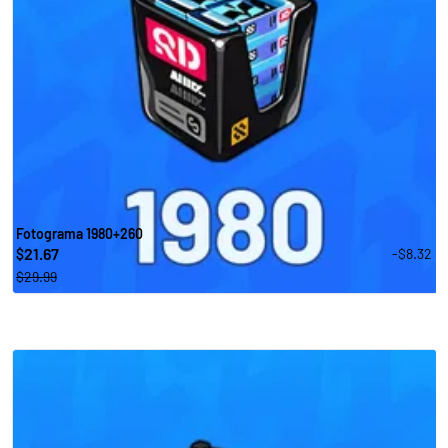
Fotograma 1980+260
21.67
-$8.32
$
$29.99