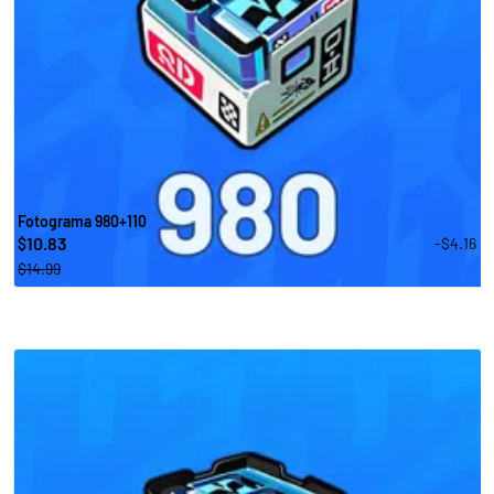
Fotograma 980+110
10.83
-$4.16
$
$14.99