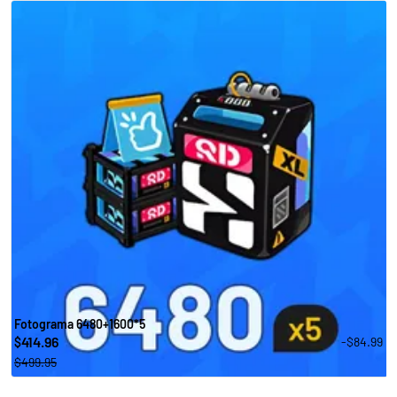
Fotograma 6480+1600*5
414.96
-$84.99
$
$499.95