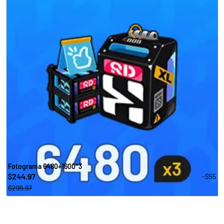
Fotograma 6480+1600*3
244.97
-$55
$
$299.97