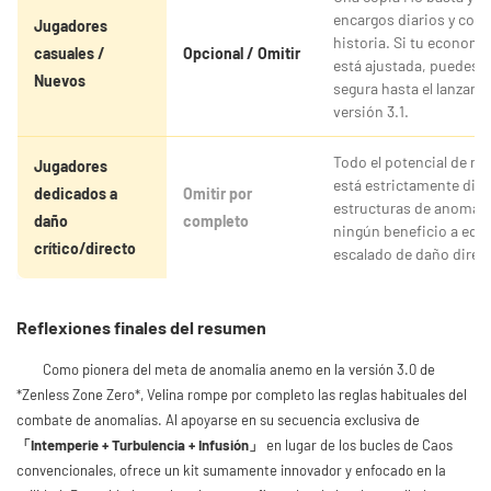
encargos diarios y cont
Jugadores
historia. Si tu economí
casuales /
Opcional / Omitir
está ajustada, puedes 
Nuevos
segura hasta el lanzami
versión 3.1.
Todo el potencial de me
Jugadores
está estrictamente dis
dedicados a
Omitir por
estructuras de anomalí
daño
completo
ningún beneficio a equ
crítico/directo
escalado de daño direct
Reflexiones finales del resumen
Como pionera del meta de anomalía anemo en la versión 3.0 de
*Zenless Zone Zero*, Velina rompe por completo las reglas habituales del
combate de anomalías. Al apoyarse en su secuencia exclusiva de
「Intemperie + Turbulencia + Infusión」
en lugar de los bucles de Caos
convencionales, ofrece un kit sumamente innovador y enfocado en la