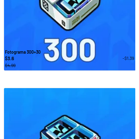
Fotograma 300+30
3.6
-$1.39
$
$4.99