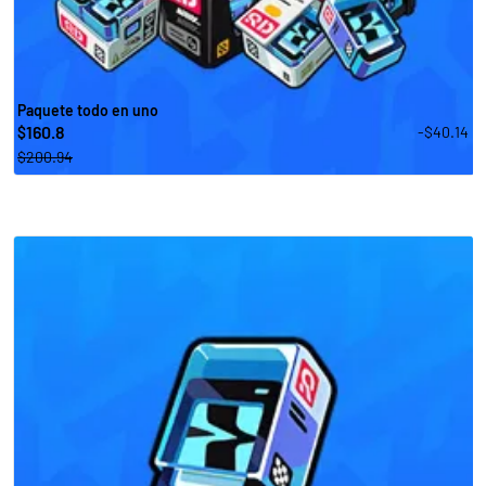
Paquete todo en uno
160.8
-$40.14
$
$200.94