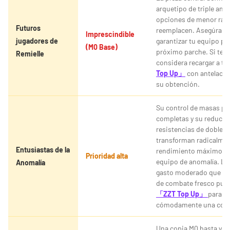
arquetipo de triple anom
opciones de menor rang
Futuros
reemplacen. Asegúrala 
Imprescindible
jugadores de
garantizar tu equipo p
(M0 Base)
próximo parche. Si te fa
Remielle
considera recargar a tr
Top Up」
con antelació
su obtención.
Su control de masas pa
completas y su reducci
resistencias de doble a
transforman radicalmen
Entusiastas de la
rendimiento máximo de
Prioridad alta
equipo de anomalía. Lo
Anomalía
gasto moderado que bu
de combate fresco pued
「ZZT Top Up」
para c
cómodamente una copi
Una copia M0 basta y so