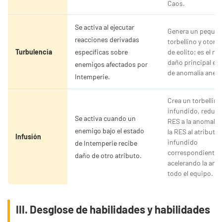
Caos.
Se activa al ejecutar
Genera un peque
reacciones derivadas
torbellino y otorg
Turbulencia
específicas sobre
de eolito; es el m
daño principal en
enemigos afectados por
de anomalía anem
Intemperie.
Crea un torbellino
infundido, reduci
Se activa cuando un
RES a la anomalía
enemigo bajo el estado
la RES al atributo
Infusión
infundido
de Intemperie recibe
correspondiente,
daño de otro atributo.
acelerando la ano
todo el equipo.
III. Desglose de habilidades y habilidades