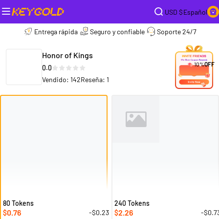
USD $
Español
Entrega rápida
Seguro y confiable
Soporte 24/7
Honor of Kings
10%
OFF
0.0
Vendido: 142
Reseña: 1
80 Tokens
240 Tokens
0.76
2.26
-$0.23
-$0.7
$
$