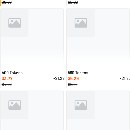
$0.99
$2.99
400 Tokens
560 Tokens
3.77
5.29
-$1.22
-$1.7
$
$
$4.99
$6.99