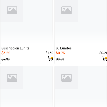
Suscripción Lunita
60 Lunites
3.69
0.73
-$1.30
-$0.2
$
$
$4.99
$0.99