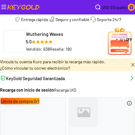
USD $
Español
Entrega rápida
Seguro y confiable
Soporte 24/7
Wuthering Waves
10%
OFF
5.0
Vendido: 638
Reseña: 190
Vincula tu cuenta Kuro para recibir la recarga más rápido.
¿Cómo vincular tu correo electrónico?
KeyGold Seguridad Garantizada
Recarga con inicio de sesión
Recarga UID
Límite de compra 0/1