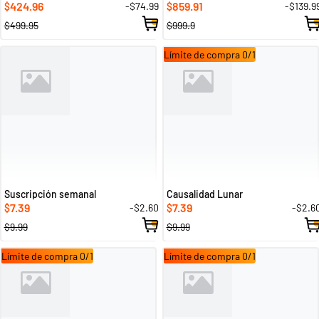
424.96
859.91
-$74.99
-$139.9
$
$
$499.95
$999.9
Límite de compra 0/1
Suscripción semanal
Causalidad Lunar
7.39
7.39
-$2.60
-$2.6
$
$
$9.99
$9.99
Límite de compra 0/1
Límite de compra 0/1