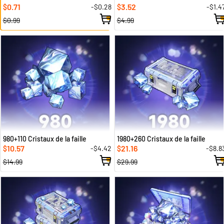
0.71
3.52
-$0.28
-$1.4
$
$
$0.99
$4.99
980+110 Cristaux de la faille
1980+260 Cristaux de la faille
10.57
21.16
-$4.42
-$8.8
$
$
$14.99
$29.99