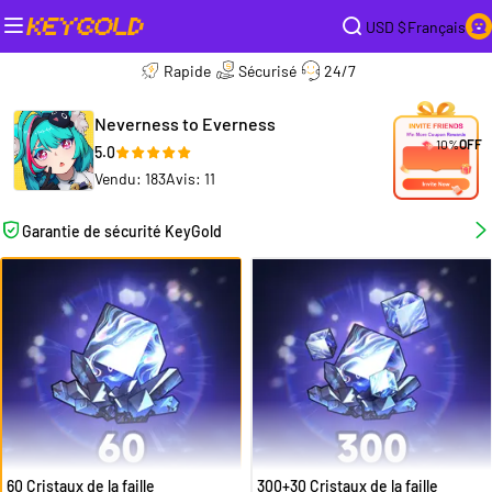
USD $
Français
Rapide
Sécurisé
24/7
Neverness to Everness
10%
OFF
5.0
Vendu: 183
Avis: 11
Garantie de sécurité KeyGold
60 Cristaux de la faille
300+30 Cristaux de la faille