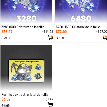
3280+600 Cristaux de la faille
6480+1600 Cristaux de la faille
35.27
72.99
-$14.72
-$27.0
$
$
$49.99
$99.99
Permis d’extract. cristal de faille
3.52
-$1.47
$
$4.99