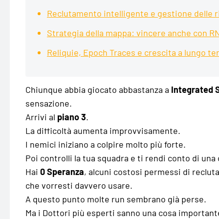
Reclutamento intelligente e gestione delle r
Strategia della mappa: vincere anche con R
Reliquie, Epoch Traces e crescita a lungo t
Chiunque abbia giocato abbastanza a
Integrated 
sensazione.
Arrivi al
piano 3
.
La difficoltà aumenta improvvisamente.
I nemici iniziano a colpire molto più forte.
Poi controlli la tua squadra e ti rendi conto di una
Hai
0 Speranza
, alcuni costosi permessi di reclu
che vorresti davvero usare.
A questo punto molte run sembrano già perse.
Ma i Dottori più esperti sanno una cosa importan