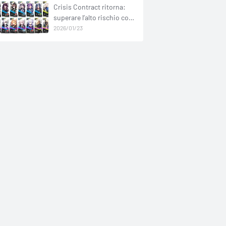
Crisis Contract ritorna:
superare l’alto rischio con
basso investimento
2026/01/23