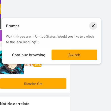
i
Prompt
We think you are in United States. Would you like to switch
to the local language?
Arknights
Continue browsing
Switch
Pacchetto a scelta da 1.99
1.47
$
-$0.52
Ricarica Ora
Notizie correlate