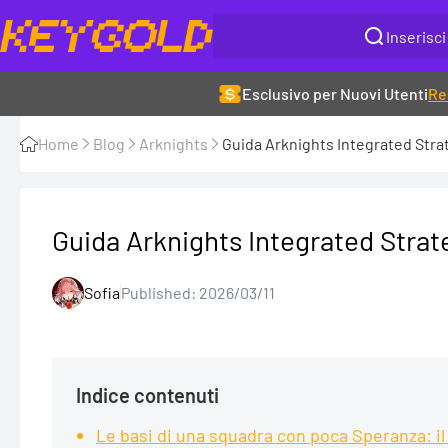
Esclusivo per Nuovi Utenti
Re
Home
Blog
Arknights
Guida Arknights Integrated Stra
Guida Arknights Integrated Strat
Sofia
Published: 2026/03/11
Indice contenuti
Le basi di una squadra con poca Speranza: i