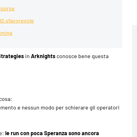
isorse
NG sfavorevole
ermine
Strategies
in
Arknights
conosce bene questa
 cosa:
tamento e nessun modo per schierare gli operatori
te:
le run con poca Speranza sono ancora