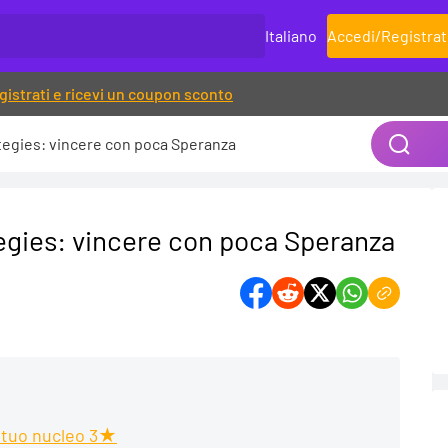
Italiano
Accedi
/
Registrat
gistrati e ricevi un coupon sconto
tegies: vincere con poca Speranza
egies: vincere con poca Speranza
l tuo nucleo 3★