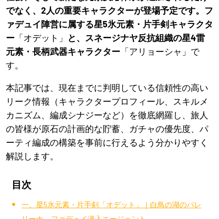
でなく、2人の重要キャラクターが登場予定です。フ
ァデュイ陣営に属する星5氷元素・片手剣キャラクタ
ー
「オデット」
と、スネージナヤ反抗組織の星4雷
元素・長柄武器キャラクター
「アリョーシャ」で
す。
本記事では、現在までに判明している信頼性の高い
リーク情報（キャラクタープロフィール、スキルメ
カニズム、編成シナジーなど）を徹底網羅し、旅人
の皆様が原石の計画的な貯蓄、ガチャの優先度、パ
ーティ編成の構築を事前に行えるよう分かりやすく
解説します。
目次
一、星5氷元素・片手剣「オデット」｜白鳥の湖のバレ
リーナ、ファデュイ潜入エージェント