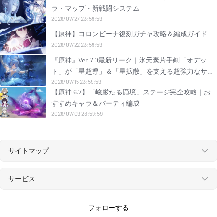
ラ・マップ・新戦闘システム
2026/07/27 23:59:59
【原神】コロンビーナ復刻ガチャ攻略＆編成ガイド
2026/07/22 23:59:59
『原神』Ver.7.0最新リーク｜氷元素片手剣「オデッ
ト」が「星超導」＆「星拡散」を支える超強力なサブ
DPS兼サポートとして実装決定！
2026/07/15 23:59:59
【原神 6.7】「峻厳たる隠境」ステージ完全攻略｜お
すすめキャラ＆パーティ編成
2026/07/09 23:59:59
サイトマップ
サービス
フォローする