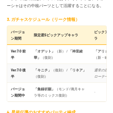
ーシャはその中核パーツとして活躍することになる。
3. ガチャスケジュール（リーク情報）
バージョ
ピックアッ
限定星5ピックアップキャラ
ン期間
ラ
Ver.7.0 前
「オデット」
（新） /
「神里綾
「アリョー
半
華」
（復刻）
（新・確率
Ver.7.0 後
「キニチ」
（復刻） /
「リネア」
通常の星4
半
（復刻）
ローテーシ
バージョ
「集録祈願」
（モンド/璃月キャ
-
ン期間中
ラ等のミックス復刻）
4. 星超伝導のおすすめパーティ編成