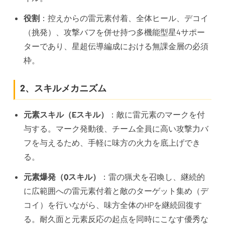
役割
：控えからの雷元素付着、全体ヒール、デコイ
（挑発）、攻撃バフを併せ持つ多機能型星4サポー
ターであり、星超伝導編成における無課金層の必須
枠。
2、スキルメカニズム
元素スキル（Eスキル）
：敵に雷元素のマークを付
与する。マーク発動後、チーム全員に高い攻撃力バ
フを与えるため、手軽に味方の火力を底上げでき
る。
元素爆発（Qスキル）
：雷の猟犬を召喚し、継続的
に広範囲への雷元素付着と敵のターゲット集め（デ
コイ）を行いながら、味方全体のHPを継続回復す
る。耐久面と元素反応の起点を同時にこなす優秀な