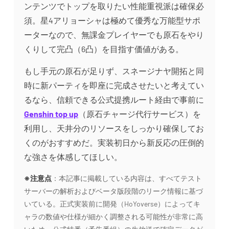
ンテンツでトップを取りたい性能重視派は確保必
須。星4アリョーシャは極めて優秀な万能型サポ
ーターなので、無課金プレイヤーでも原石をやり
くりして完凸（6凸）を目指す価値がある。
もし手元の原石が足りず、スネージナヤ開拓と同
時に新パーティを即座に完成させたいと考えてい
るなら、信頼できる公式提携ルート経由で事前に
Genshin top up
（原石チャージ代行サービス）を
利用し、天井分のリソースをしっかり確保してお
くのがおすすめだ。実装初日から新反応の圧倒的
な強さを体感してほしい。
※注意点
：本記事に掲載している内容は、すべてテスト
サーバーの解析およびベータ版段階のリーク情報に基づ
いている。正式実装前に開発（HoYoverse）によってキ
ャラの数値や仕様が細かく調整される可能性が非常に高