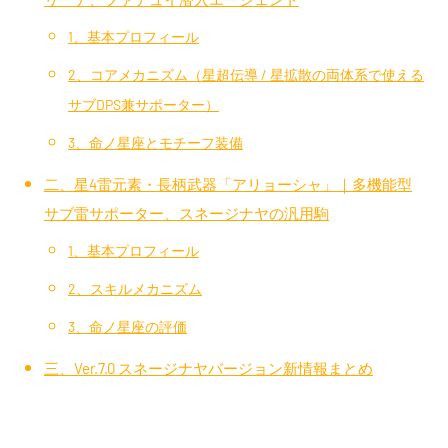
1、基本プロフィール
2、コアメカニズム（星超伝導 / 星拡散の両体系で使える
サブDPS兼サポーター）
3、命ノ星座とモチーフ装備
二、星4雷元素・長柄武器「アリョーシャ」｜多機能型
サブ雷サポーター、スネージナヤの汎用駒
1、基本プロフィール
2、スキルメカニズム
3、命ノ星座の評価
三、Ver.7.0 スネージナヤバージョン新情報まとめ