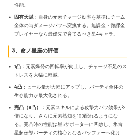
性能。
固有天賦
：自身の元素チャージ効率を基準にチーム
全体の与ダメージバフへ変換する。無課金・微課金
プレイヤーなら最優先で育てるべき星4キャラ。
3、命ノ星座の評価
1凸
：元素爆発の回転率が向上し、チャージ不足のス
トレスを大幅に軽減。
4凸
：ヒール量が大幅にアップし、パーティ全体の
生存能力が最大化される。
完凸（6凸）
：元素スキルによる攻撃力バフ効果が2
倍になり、さらに元素熟知を100配れるようにな
る。完凸時の性能は星5サポーターに匹敵し、氷雷
星超伝導パーティの核心となるバッファーへ化け