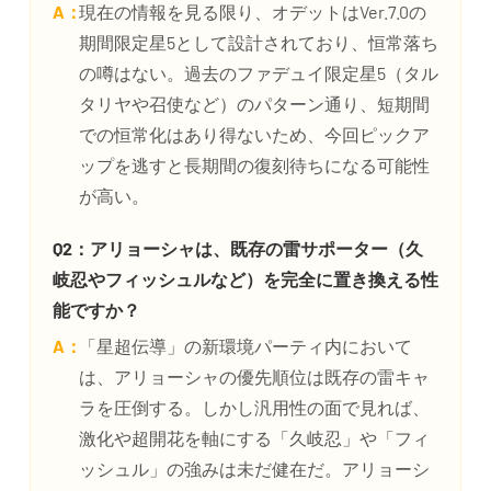
A：
現在の情報を見る限り、オデットはVer.7.0の
期間限定星5として設計されており、恒常落ち
の噂はない。過去のファデュイ限定星5（タル
タリヤや召使など）のパターン通り、短期間
での恒常化はあり得ないため、今回ピックア
ップを逃すと長期間の復刻待ちになる可能性
が高い。
Q2：アリョーシャは、既存の雷サポーター（久
岐忍やフィッシュルなど）を完全に置き換える性
能ですか？
A：
「星超伝導」の新環境パーティ内において
は、アリョーシャの優先順位は既存の雷キャ
ラを圧倒する。しかし汎用性の面で見れば、
激化や超開花を軸にする「久岐忍」や「フィ
ッシュル」の強みは未だ健在だ。アリョーシ