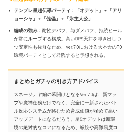
テンプレ星超伝導パーティ
：
「オデット」
+
「アリ
ョーシャ」
+
「傀儡」
+
「氷主人公」
編成の強み
：耐性デバフ、与ダメバフ、持続ヒール
が常にループする構成。高いDPS天井を叩き出しつ
つ安定性も抜群なため、Ver.7.0における大本命のT0
環境パーティとして君臨すると予想される。
まとめとガチャの引き方アドバイス
スネージナヤ編の幕開けとなるVer.7.0は、新マッ
プや魔神任務だけでなく、完全に一新されたバト
ル反応システムが絡むため育成価値が極めて高い
アップデートになるだろう。星5オデットは新環
境の絶対的なコアになるため、螺旋や高難易度コ