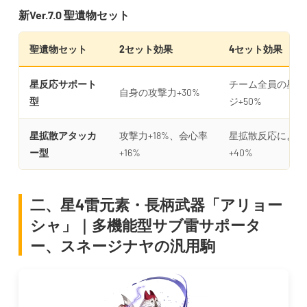
新Ver.7.0 聖遺物セット
聖遺物セット
2セット効果
4セット効果
星反応サポート
チーム全員の星反
自身の攻撃力+30%
型
ジ+50%
星拡散アタッカ
攻撃力+18%、会心率
星拡散反応による
ー型
+16%
+40%
二、星4雷元素・長柄武器「アリョー
シャ」｜多機能型サブ雷サポータ
ー、スネージナヤの汎用駒