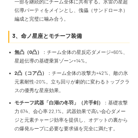
一部を継続的にチーム全体に共有する。氷雷の星超
伝導パーティをメインとし、傀儡（サンドローネ）
編成と完璧に噛み合う。
3、命ノ星座とモチーフ装備
無凸（0凸）
：チーム全体の星反応ダメージ+60%、
星超伝導の基礎乗算ゾーン+14%。
2凸（コア凸）
：チーム全体の攻撃力+42%、敵の氷
元素耐性-20%。立ち回りが劇的に変わるトップクラ
スの優秀な星座効果。
モチーフ武器「白湖の冬羽」（片手剣）
：基礎攻撃
力 674、会心率 22.1%。武器効果で高い会心ダメー
ジと元素チャージ効率を提供し、オデットの裏から
の爆発ループに必要な要求値を完全に満たす。