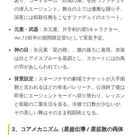
あり、コードネーム「白鳥の湖」を持つファデュイ
の潜入エージェント。舞台の上では優雅な踊り子、
深夜には暗殺任務をこなすファデュイのエリート。
元素・武器
：氷元素、片手剣の星5キャラクター。
Ver.7.0前半の期間限定星5として実装予定。
神の目
：氷元素「星の楔」、腰の後ろに着用。衣装
は白とアイスブルーを基調とし、スカートには白鳥
の羽があしらわれている。
背景設定
：スネージナヤの劇場でチケットが入手困
難と言われるほどの有名バレリーナ。公演終了後は
即座にエージェントモードへ切り替わり、レッスン
と暗殺の二重生活を送る。冷徹で口数が少ないが、
その美しい舞はそのまま戦闘術となる。
2、コアメカニズム（星超伝導 / 星拡散の両体