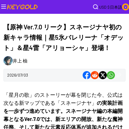
USD $
日本語
【原神 Ver.7.0 リーク】スネージナヤ初の
新キャラ情報｜星5氷バレリーナ「オデッ
ト」＆星4雷「アリョーシャ」登場！
井上 柚
2026/07/03
「星月の歌」のストーリーが幕を閉じた今、公式は
次なる新マップである「スネージナヤ」
の実装計画
を一歩ずつ進めています。スネージナヤ編の本編開
幕となるVer.7.0では、新エリアの開放、新たな魔神
任務、そして新たな元素反応体系が追加されるだけ