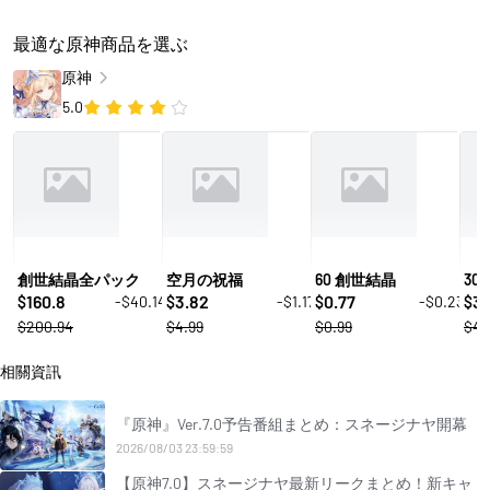
最適な原神商品を選ぶ
原神
5.0
創世結晶全パック
空月の祝福
60 創世結晶
30
160.8
3.82
0.77
3.
-$40.14
-$1.17
-$0.23
$
$
$
$
$200.94
$4.99
$0.99
$4.
相關資訊
『原神』Ver.7.0予告番組まとめ：スネージナヤ開幕
2026/08/03 23:59:59
【原神7.0】スネージナヤ最新リークまとめ！新キャ