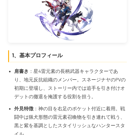
1、基本プロフィール
肩書き
：星4雷元素の長柄武器キャラクターであ
り、地元反抗組織のメンバー。スネージナヤのPVの
初期に登場し、ストーリー内では追手を引き付けオ
デットの撤退を掩護する役割を担う。
外見特徴
：神の目を右足のポケット付近に着用。戦
闘中は猟犬形態の雷元素召喚物を引き連れて戦う、
黒と紫を基調としたスタイリッシュなハンタースタ
イル。