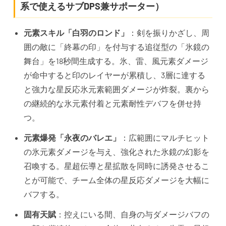
系で使えるサブDPS兼サポーター）
元素スキル「白羽のロンド」
：剣を振りかざし、周
囲の敵に「終幕の印」を付与する追従型の「氷鏡の
舞台」を18秒間生成する。氷、雷、風元素ダメージ
が命中すると印のレイヤーが累積し、3層に達する
と強力な星反応氷元素範囲ダメージが炸裂。裏から
の継続的な氷元素付着と元素耐性デバフを併せ持
つ。
元素爆発「永夜のバレエ」
：広範囲にマルチヒット
の氷元素ダメージを与え、強化された氷鏡の幻影を
召喚する。星超伝導と星拡散を同時に誘発させるこ
とが可能で、チーム全体の星反応ダメージを大幅に
バフする。
固有天賦
：控えにいる間、自身の与ダメージバフの