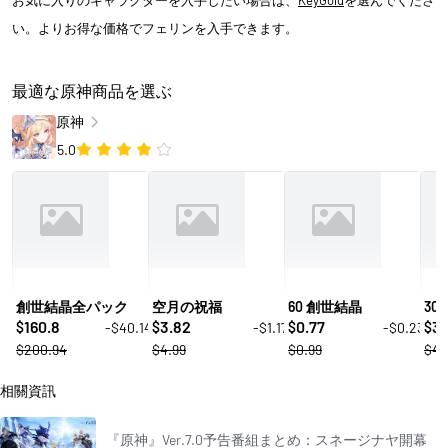
お気に入りのキャラクターを入手したい場合は、
KeyGold
を選んでくださ
い。よりお得な価格でフェリンを入手できます。
最適な原神商品を選ぶ
原神
5.0
創世結晶全パック
空月の祝福
60 創世結晶
30
160.8
3.82
0.77
3.
-$40.14
-$1.17
-$0.23
$
$
$
$
$200.94
$4.99
$0.99
$4.
相關資訊
『原神』Ver.7.0予告番組まとめ：スネージナヤ開幕