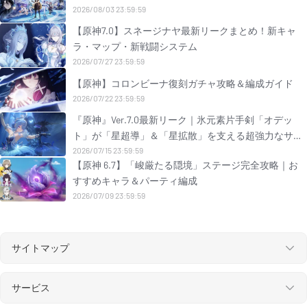
2026/08/03 23:59:59
【原神7.0】スネージナヤ最新リークまとめ！新キャ
ラ・マップ・新戦闘システム
2026/07/27 23:59:59
【原神】コロンビーナ復刻ガチャ攻略＆編成ガイド
2026/07/22 23:59:59
『原神』Ver.7.0最新リーク｜氷元素片手剣「オデッ
ト」が「星超導」＆「星拡散」を支える超強力なサブ
DPS兼サポートとして実装決定！
2026/07/15 23:59:59
【原神 6.7】「峻厳たる隠境」ステージ完全攻略｜お
すすめキャラ＆パーティ編成
2026/07/09 23:59:59
サイトマップ
サービス