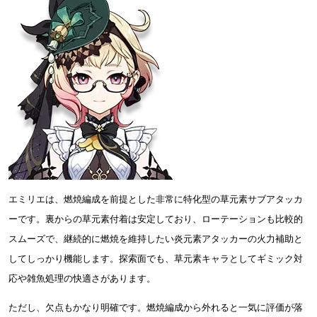
エミリエは、燃焼編成を前提とした非常に特化型の草元素サブアタッカ
ーです。裏からの草元素付着は安定しており、ローテーションも比較的
スムーズで、継続的に燃焼を維持したい炎元素アタッカーの火力補助と
してしっかり機能します。探索面でも、草元素キャラとしてギミック対
応や雑魚処理の快適さがあります。
ただし、欠点もかなり明確です。燃焼編成から外れると一気に評価が落