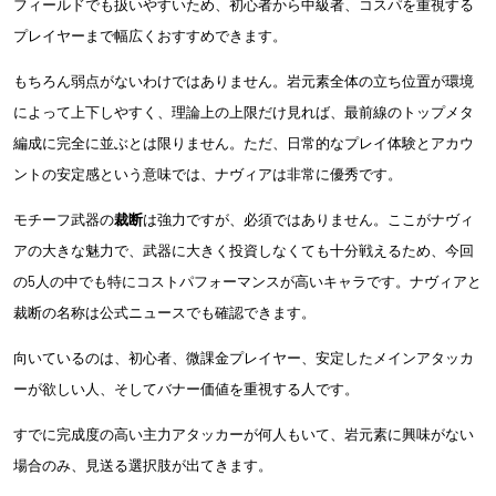
フィールドでも扱いやすいため、初心者から中級者、コスパを重視する
プレイヤーまで幅広くおすすめできます。
もちろん弱点がないわけではありません。岩元素全体の立ち位置が環境
によって上下しやすく、理論上の上限だけ見れば、最前線のトップメタ
編成に完全に並ぶとは限りません。ただ、日常的なプレイ体験とアカウ
ントの安定感という意味では、ナヴィアは非常に優秀です。
モチーフ武器の
裁断
は強力ですが、必須ではありません。ここがナヴィ
アの大きな魅力で、武器に大きく投資しなくても十分戦えるため、今回
の5人の中でも特にコストパフォーマンスが高いキャラです。ナヴィアと
裁断の名称は公式ニュースでも確認できます。
向いているのは、初心者、微課金プレイヤー、安定したメインアタッカ
ーが欲しい人、そしてバナー価値を重視する人です。
すでに完成度の高い主力アタッカーが何人もいて、岩元素に興味がない
場合のみ、見送る選択肢が出てきます。