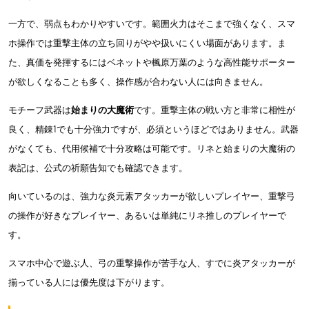
一方で、弱点もわかりやすいです。範囲火力はそこまで強くなく、スマ
ホ操作では重撃主体の立ち回りがやや扱いにくい場面があります。ま
た、真価を発揮するにはベネットや楓原万葉のような高性能サポーター
が欲しくなることも多く、操作感が合わない人には向きません。
モチーフ武器は
始まりの大魔術
です。重撃主体の戦い方と非常に相性が
良く、精錬1でも十分強力ですが、必須というほどではありません。武器
がなくても、代用候補で十分攻略は可能です。リネと始まりの大魔術の
表記は、公式の祈願告知でも確認できます。
向いているのは、強力な炎元素アタッカーが欲しいプレイヤー、重撃弓
の操作が好きなプレイヤー、あるいは単純にリネ推しのプレイヤーで
す。
スマホ中心で遊ぶ人、弓の重撃操作が苦手な人、すでに炎アタッカーが
揃っている人には優先度は下がります。