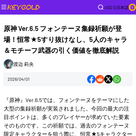
USD $
日本語
原神 Ver.6.5 フォンテーヌ集録祈願が登
場！恒常★5すり抜けなし、5人のキャラ
＆モチーフ武器の引く価値を徹底解説
渡边 莉央
2026/04/01
『原神』Ver.6.5では、フォンテーヌをテーマにした
大型の集録祈願が実装されました。今回の最大の注
目ポイントは、多くのプレイヤーが求めていた要素
そのものです。この祈願では、過去のフォンテーヌ
限定キャラクターを狙う際に、恒常★5キャラクター