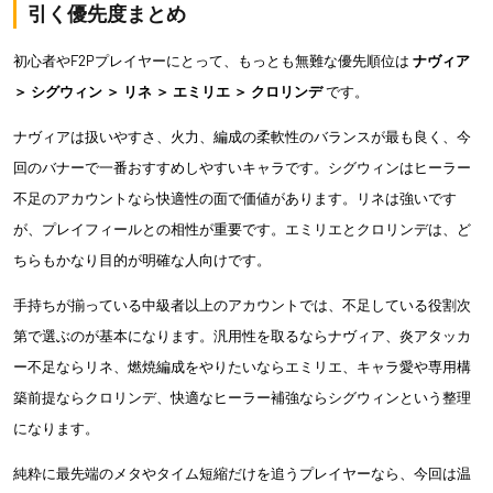
引く優先度まとめ
初心者やF2Pプレイヤーにとって、もっとも無難な優先順位は
ナヴィア
＞ シグウィン ＞ リネ ＞ エミリエ ＞ クロリンデ
です。
ナヴィアは扱いやすさ、火力、編成の柔軟性のバランスが最も良く、今
回のバナーで一番おすすめしやすいキャラです。シグウィンはヒーラー
不足のアカウントなら快適性の面で価値があります。リネは強いです
が、プレイフィールとの相性が重要です。エミリエとクロリンデは、ど
ちらもかなり目的が明確な人向けです。
手持ちが揃っている中級者以上のアカウントでは、不足している役割次
第で選ぶのが基本になります。汎用性を取るならナヴィア、炎アタッカ
ー不足ならリネ、燃焼編成をやりたいならエミリエ、キャラ愛や専用構
築前提ならクロリンデ、快適なヒーラー補強ならシグウィンという整理
になります。
純粋に最先端のメタやタイム短縮だけを追うプレイヤーなら、今回は温