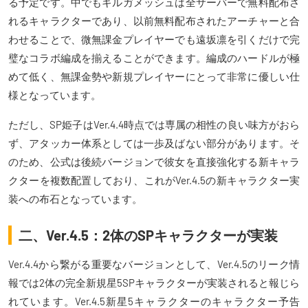
る予定です。中でもギルガメッシュは全サーバーで無料配布さ
れるキャラクターであり、以前無料配布されたアーチャーと合
わせることで、微無課金プレイヤーでも遠坂凛を引くだけで完
璧なコラボ編成を揃えることができます。編成のハードルが極
めて低く、無課金勢や新規プレイヤーにとって非常に優しい仕
様となっています。
ただし、SP姫子はVer.4.4時点では専属の相性の良い味方がおら
ず、アタッカー体系としては一歩及ばない部分があります。そ
のため、公式は後続バージョンで彼女を直接強化する新キャラ
クターを複数配置しており、これがVer.4.5の新キャラクター実
装への布石となっています。
二、Ver.4.5：2体のSPキャラクターが実装
Ver.4.4から繋がる重要なバージョンとして、Ver.4.5のリーク情
報では2体の完全新規星5SPキャラクターが実装されると報じら
れています。Ver.4.5新星5キャラクターのキャラクター予告