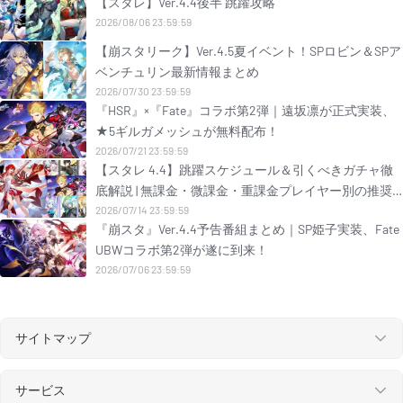
【スタレ】Ver.4.4後半 跳躍攻略
2026/08/06 23:59:59
【崩スタリーク】Ver.4.5夏イベント！SPロビン＆SPア
ベンチュリン最新情報まとめ
2026/07/30 23:59:59
『HSR』×『Fate』コラボ第2弾｜遠坂凛が正式実装、
★5ギルガメッシュが無料配布！
2026/07/21 23:59:59
【スタレ 4.4】跳躍スケジュール＆引くべきガチャ徹
底解説 | 無課金・微課金・重課金プレイヤー別の推奨
引き方ガイド
2026/07/14 23:59:59
『崩スタ』Ver.4.4予告番組まとめ｜SP姫子実装、Fate
UBWコラボ第2弾が遂に到来！
2026/07/06 23:59:59
サイトマップ
サービス