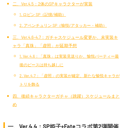
二、Ver.4.5：2体のSPキャラクターが実装
1. ロビン SP（記憶/補助）
2. アベンチュリン SP（愉悦/アタッカー・補助）
三、Ver.4.6-4.7：ガチャスケジュール変更か、未実装キ
ャラ「真珠」「虚照」が延期予想
1. Ver.4.6：「真珠」は実装見送りか、愉悦パーティー最
後のピースは持ち越しに
2. Ver.4.7：「虚照」の実装が確定、新たな愉悦キャラが
トリを飾る
四、後続キャラクターガチャ（跳躍）スケジュールまと
め
一、Ver.4.4：SP姫子+Fateコラボ第2弾開催