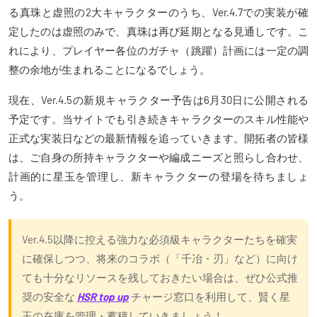
る真珠と虚照の2大キャラクターのうち、Ver.4.7での実装が確
定したのは虚照のみで、真珠は再び延期となる見通しです。こ
れにより、プレイヤー各位のガチャ（跳躍）計画には一定の調
整の余地が生まれることになるでしょう。
現在、Ver.4.5の新規キャラクター予告は6月30日に公開される
予定です。当サイトでも引き続きキャラクターのスキル性能や
正式な実装日などの最新情報を追っていきます。開拓者の皆様
は、ご自身の所持キャラクターや編成ニーズと照らし合わせ、
計画的に星玉を管理し、新キャラクターの登場を待ちましょ
う。
Ver.4.5以降に控える強力な必須級キャラクターたちを確実
に確保しつつ、将来のコラボ（「千冶・刃」など）に向け
ても十分なリソースを残しておきたい場合は、ぜひ公式推
奨の安全な
HSR top up
チャージ窓口を利用して、賢く星
玉の在庫を管理・蓄積していきましょう！