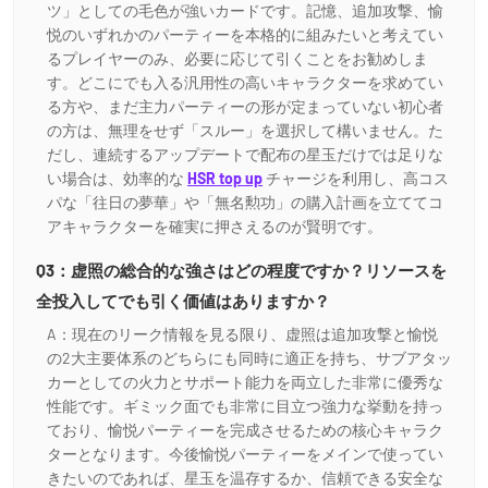
ツ」としての毛色が強いカードです。記憶、追加攻撃、愉
悦のいずれかのパーティーを本格的に組みたいと考えてい
るプレイヤーのみ、必要に応じて引くことをお勧めしま
す。どこにでも入る汎用性の高いキャラクターを求めてい
る方や、まだ主力パーティーの形が定まっていない初心者
の方は、無理をせず「スルー」を選択して構いません。た
だし、連続するアップデートで配布の星玉だけでは足りな
い場合は、効率的な
HSR top up
チャージを利用し、高コス
パな「往日の夢華」や「無名勲功」の購入計画を立ててコ
アキャラクターを確実に押さえるのが賢明です。
Q3：虚照の総合的な強さはどの程度ですか？リソースを
全投入してでも引く価値はありますか？
A：現在のリーク情報を見る限り、虚照は追加攻撃と愉悦
の2大主要体系のどちらにも同時に適正を持ち、サブアタッ
カーとしての火力とサポート能力を両立した非常に優秀な
性能です。ギミック面でも非常に目立つ強力な挙動を持っ
ており、愉悦パーティーを完成させるための核心キャラク
ターとなります。今後愉悦パーティーをメインで使ってい
きたいのであれば、星玉を温存するか、信頼できる安全な