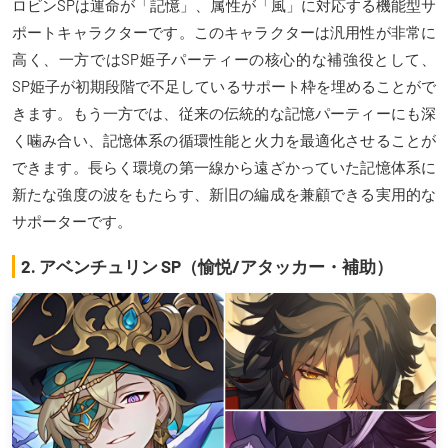
ロビンSPは運命が「記憶」、属性が「風」に対応する機能型サ
ポートキャラクターです。このキャラクターは汎用性が非常に
高く、一方ではSP姫子パーティーの核心的な補強役として、
SP姫子が初期段階で不足しているサポート枠を埋めることがで
きます。もう一方では、従来の伝統的な記憶パーティーにも深
く噛み合い、記憶体系の循環性能と火力を最適化させることが
できます。長らく環境の第一線から遠ざかっていた記憶体系に
新たな強度の波をもたらす、新旧の編成を兼顧できる実用的な
サポーターです。
2. アベンチュリン SP（愉悦/アタッカー・補助）