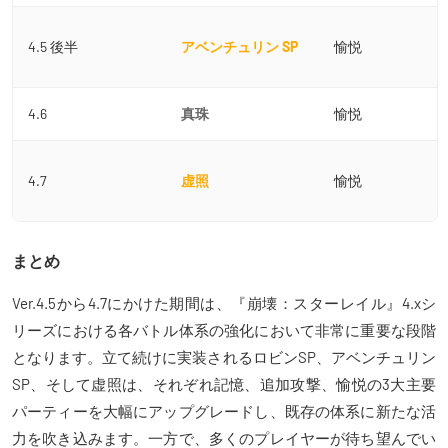
4.5 後半
アベンチュリン SP
愉悦
4.6
真珠
愉悦
4.7
虚照
愉悦
まとめ
Ver.4.5から4.7にかけた期間は、『崩壊：スターレイル』4.xシ
リーズにおける各バトル体系の強化において非常に重要な段階
となります。立て続けに実装されるロビンSP、アベンチュリン
SP、そして虚照は、それぞれ記憶、追加攻撃、愉悦の3大主要
パーティーを大幅にアップグレードし、既存の体系に新たな活
力を吹き込みます。一方で、多くのプレイヤーが待ち望んでい