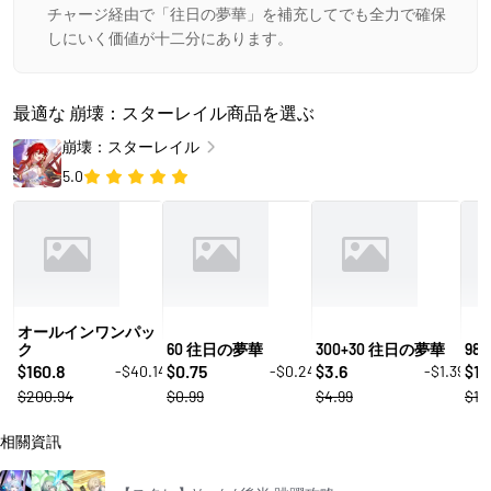
チャージ経由で「往日の夢華」を補充してでも全力で確保
しにいく価値が十二分にあります。
最適な 崩壊：スターレイル商品を選ぶ
崩壊：スターレイル
5.0
オールインワンパッ
ク
60 往日の夢華
300+30 往日の夢華
98
160.8
0.75
3.6
10
-$40.14
-$0.24
-$1.39
$
$
$
$
$200.94
$0.99
$4.99
$14
相關資訊