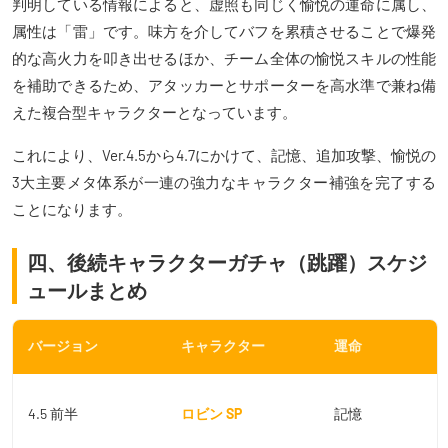
判明している情報によると、虚照も同じく愉悦の運命に属し、
属性は「雷」です。味方を介してバフを累積させることで爆発
的な高火力を叩き出せるほか、チーム全体の愉悦スキルの性能
を補助できるため、アタッカーとサポーターを高水準で兼ね備
えた複合型キャラクターとなっています。
これにより、Ver.4.5から4.7にかけて、記憶、追加攻撃、愉悦の
3大主要メタ体系が一連の強力なキャラクター補強を完了する
ことになります。
四、後続キャラクターガチャ（跳躍）スケジ
ュールまとめ
バージョン
キャラクター
運命
4.5 前半
ロビン SP
記憶