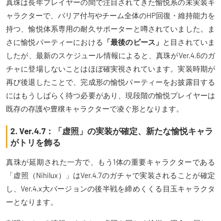
真珠は長年プレイヤーの間で注目されてきた愉悦系の未実装キ
ャラクターで、バリア付与やチーム全体のHP回復・維持能力を
持つ、愉悦体系専用の耐久サポーターと噂されていました。ま
さに愉悦パーティーにおける
「最後のピース」
と目されていま
したが、最新のスケジュール情報によると、真珠がVer.4.6のガ
チャに登場しないことはほぼ確実視されています。実装時期が
再び後退したことで、完成形の愉悦パーティーをお披露目する
にはもうしばらく待つ必要があり、現段階の愉悦プレイヤーは
既存の存護や豊穣キャラクターで凌ぐ形となります。
2. Ver.4.7：「虚照」の実装が確定、新たな愉悦キャラ
がトリを飾る
真珠が延期された一方で、もう1体の重要キャラクターである
「虚照（Nihilux）」はVer.4.7のガチャで実装されることが確定
し、Ver.4.x大バージョンの後半戦を締めくくる目玉キャラクタ
ーとなります。