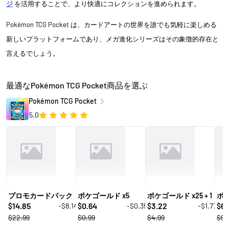
ジ
を活用することで、より快適にコレクションを進められます。
Pokémon TCG Pocket は、カードアートの世界を誰でも気軽に楽しめる
新しいプラットフォームであり、メガ進化シリーズはその象徴的存在と
言えるでしょう。
最適なPokémon TCG Pocket商品を選ぶ
Pokémon TCG Pocket
5.0
プロモカードパック
ポケゴールド x5
ポケゴールド x25 + 1
ポケ
14.85
0.64
3.22
6.
-$8.14
-$0.35
-$1.77
$
$
$
$
$22.99
$0.99
$4.99
$9.