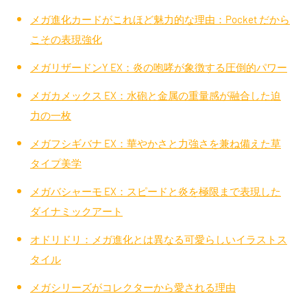
メガ進化カードがこれほど魅力的な理由：Pocket だから
こその表現強化
メガリザードンY EX：炎の咆哮が象徴する圧倒的パワー
メガカメックス EX：水砲と金属の重量感が融合した迫
力の一枚
メガフシギバナ EX：華やかさと力強さを兼ね備えた草
タイプ美学
メガバシャーモ EX：スピードと炎を極限まで表現した
ダイナミックアート
オドリドリ：メガ進化とは異なる可愛らしいイラストス
タイル
メガシリーズがコレクターから愛される理由