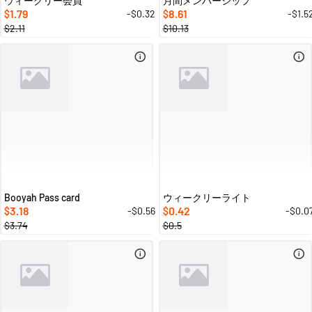
ウィークリー会員
月間メンバーシップ
1.79
8.61
-$0.32
-$1.5
$
$
$2.11
$10.13
Booyah Pass card
ウィークリーライト
3.18
0.42
-$0.56
-$0.0
$
$
$3.74
$0.5