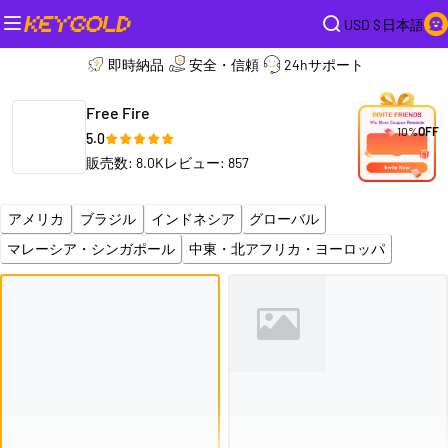
USD $
日本語
即時納品
安全・信頼
24hサポート
Free Fire
10%
OFF
5.0
販売数: 8.0K
レビュー: 857
アメリカ
ブラジル
インドネシア
グローバル
マレーシア・シンガポール
中東・北アフリカ・ヨーロッパ