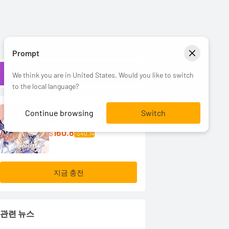
Prompt
We think you are in United States. Would you like to switch
to the local language?
원신·공월의 노래
Continue browsing
Switch
올인원 번들
160.8
$
-$40.14
지금 충전
관련 뉴스