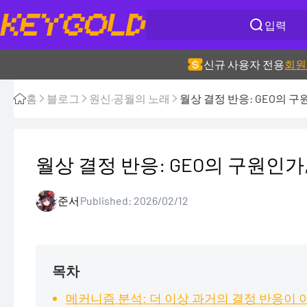
신규 사용자 전용
회원
홈
블로그
원신·공월의 노래
월상 결정 반응: GEO의 
월상 결정 반응: GEO의 구원인
준서
Published: 2026/02/12
목차
메커니즘 분석: 더 이상 과거의 결정 반응이 