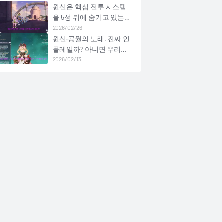
원신은 핵심 전투 시스템
을 5성 뒤에 숨기고 있는
가?
2026/02/26
원신·공월의 노래, 진짜 인
플레일까? 아니면 우리가
너무 예민한 걸까?
2026/02/13