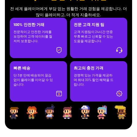
전 세계 플레이어에게 부담 없는 원활한 거래 경험을 제공합니다. 더
많이 플레이하고, 더 적게 지출하세요.
100% 안전한 거래
전문 고객 지원 팀
전문적이고 안전한 거래를
고객 지원팀이 24시간 연중
보장하며 고객 데이터를 철
무휴 빠르고 신뢰할 수 있는
저히 보호합니다.
도움을 제공합니다.
빠른 배송
최고의 충전 가격
단 3분 만에 배송되어 끊김
경쟁력 있는 가격을 제공하
없이 플레이를 이어갈 수 있
며 최대 30% 할인 혜택을 드
습니다.
립니다.