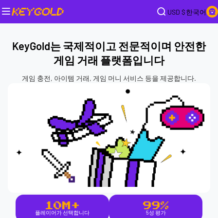
USD $
한국어
KeyGold는 국제적이고 전문적이며 안전한
게임 거래 플랫폼입니다
게임 충전, 아이템 거래, 게임 머니 서비스 등을 제공합니다.
플레이어가 선택합니다
5성 평가