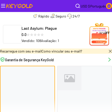
USD $
Português
Rápido
Seguro
24/7
Last Asylum: Plague
10%
OFF
0.0
Vendido: 108
Avaliação: 1
Recarregue com seu e-mail
Como vincular seu e-mail?
Garantia de Segurança KeyGold