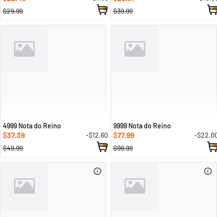
$29.99
$39.99
4999 Nota do Reino
9999 Nota do Reino
37.39
77.99
-$12.60
-$22.0
$
$
$49.99
$99.99