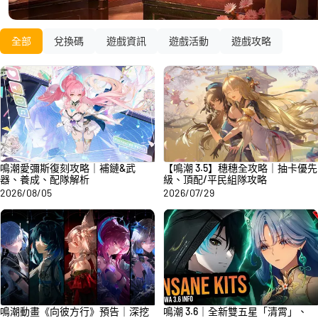
全部
兌換碼
遊戲資訊
遊戲活動
遊戲攻略
鳴潮愛彌斯復刻攻略｜補鏈&武
【鳴潮 3.5】穗穗全攻略｜抽卡優先
器、養成、配隊解析
級、頂配/平民組隊攻略
2026/08/05
2026/07/29
鳴潮動畫《向彼方行》預告｜深挖
鳴潮 3.6｜全新雙五星「清霄」、