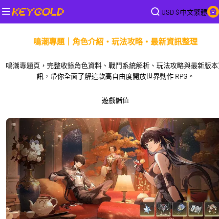
USD $
中文繁體
鳴潮專題｜角色介紹・玩法攻略・最新資訊整理
鳴潮專題頁，完整收錄角色資料、戰鬥系統解析、玩法攻略與最新版本
訊，帶你全面了解這款高自由度開放世界動作 RPG。
遊戲儲值