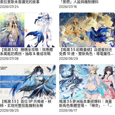
索拉里斯未曾講完的故事
「景燃」人設與機制爆料
2026/07/24
2026/07/16
【鳴潮 3.5】 穗穗全攻略｜效應體
【鳴潮 3.5 前瞻彙總】自選複刻池
系萬能奶媽拐，抽取 & 養成攻略
免費 10 連、雙新角色、導電屬性漂
泊者、夢州新地圖上線
2026/07/08
2026/06/29
【鳴潮 3.5 】首位 SP 共鳴者，秧
鳴潮 3.5 夢洲版本重磅爆料｜海量
秧・玄翎完整技能機制全解
新角色集體登場，「琳奈」、「千
咲」夏日泳裝皮膚實機曝光
2026/06/25
2026/06/17