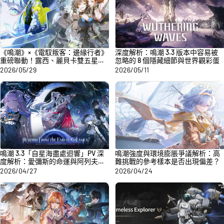
《鳴潮》×《電馭叛客：邊緣行者》
深度解析：鳴潮 3.3 版本中容易被
重磅聯動！露西、麗貝卡雙五星角
忽略的 8 個隱藏細節與世界觀彩蛋
色登場，麗貝卡免費獲取
2026/05/29
2026/05/11
鳴潮 3.3「自星海盡處迴響」PV 深
鳴潮強度與環境膨脹爭議解析：高
度解析：愛彌斯的命運與阿列夫一
難挑戰的參考樣本是否出現偏差？
的甦醒
2026/04/27
2026/04/24