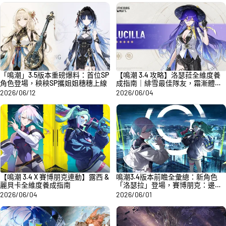
「鳴潮」3.5版本重磅爆料：首位SP
【鳴潮 3.4 攻略】洛瑟菈全維度養
角色登場，秧秧SP攜姐姐穗穗上線
成指南｜緋雪最佳隊友，霜漸體系
核心輔 C
2026/06/12
2026/06/04
【鳴潮 3.4 X 賽博朋克連動】露西 &
鳴潮3.4版本前瞻全彙總：新角色
麗貝卡全維度養成指南
「洛瑟拉」登場，賽博朋克：邊緣
行者聯動重磅開啟
2026/06/04
2026/06/01