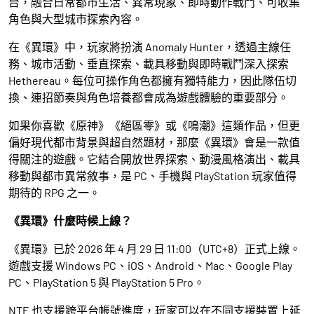
台，融合日常都市生活、異常現象、即時動作戰鬥、可收集
角色與大型城市探索內容。
在《異環》中，玩家將扮演 Anomaly Hunter，透過主線任
務、城市活動、垂直探索、載具移動與即時戰鬥深入探索
Hethereau。每位可操作角色都擁有獨特能力，因此隊伍切
換、連招節奏與角色培養都會成為遊戲體驗的重要部分。
如果你喜歡《原神》《絕區零》或《鳴潮》這類作品，但更
偏好現代都市背景與超自然題材，那麼《異環》會是一款值
得關注的遊戲。它結合開放世界探索、動漫風格演出、載具
移動與都市異常敘事，是 PC、手機與 PlayStation 玩家值得
期待的 RPG 之一。
《異環》什麼時候上線？
《異環》已於 2026 年 4 月 29 日 11:00（UTC+8）正式上線。
遊戲支援 Windows PC、iOS、Android、Mac、Google Play
PC、PlayStation 5 與 PlayStation 5 Pro。
NTE 也支援跨平台帳號進度，玩家可以在不同支援裝置上延