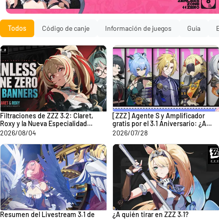
Todos
Código de canje
Información de juegos
Guía
Filtraciones de ZZZ 3.2: Claret,
[ZZZ] Agente S y Amplificador
Roxy y la Nueva Especialidad
gratis por el 3.1 Aniversario: ¿A
Armera
quién elegir?
2026/08/04
2026/07/28
Resumen del Livestream 3.1 de
¿A quién tirar en ZZZ 3.1?