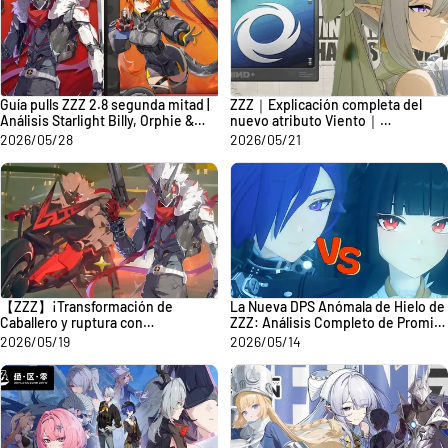
Guía pulls ZZZ 2.8 segunda mitad |
ZZZ｜Explicación completa del
Análisis Starlight Billy, Orphie &
nuevo atributo Viento｜
Magus y recomendaciones
Meteorización + Impregnación +
2026/05/28
2026/05/21
Turbulencia
【ZZZ】¡Transformación de
La Nueva DPS Anómala de Hielo de
Caballero y ruptura con
ZZZ: Análisis Completo de Promiya
motocicleta! Guía previa de
— ¿Puede Reemplazar a Miyabi?
2026/05/19
2026/05/14
Starlight Billy