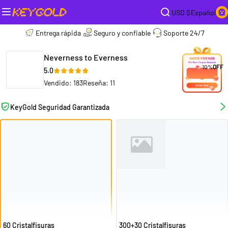
USD $
Español
Entrega rápida
Seguro y confiable
Soporte 24/7
Neverness to Everness
10%
OFF
5.0
Vendido: 183
Reseña: 11
KeyGold Seguridad Garantizada
60 Cristalfisuras
300+30 Cristalfisuras