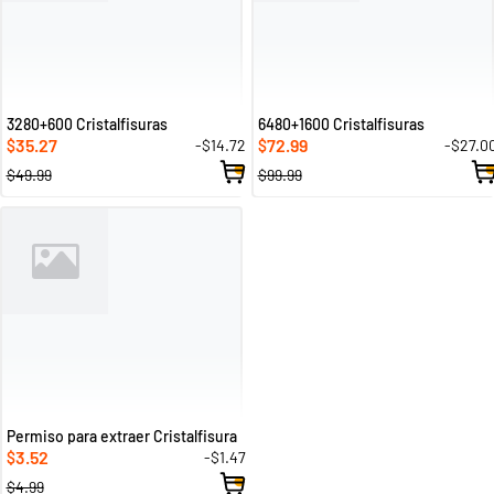
3280+600 Cristalfisuras
6480+1600 Cristalfisuras
35.27
72.99
-$14.72
-$27.0
$
$
$49.99
$99.99
Permiso para extraer Cristalfisura
3.52
-$1.47
$
$4.99