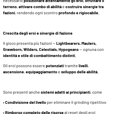
necessario
posizionare attentamente gli eroi
,
sfruttare il
terreno
,
attivare combo di abilità
e
costruire sinergie tra
fazioni
, rendendo ogni scontro
profondo e rigiocabile
.
Crescita degli eroi e sinergie di fazione
Il gioco presenta più fazioni —
Lightbearers, Maulers,
Graveborn, Wilders, Celestials, Hypogeans
— ognuna con
identità e stile di combattimento distinti
.
Gli eroi possono essere
potenziati
tramite
livelli
,
ascensione
,
equipaggiamento
e
sviluppo delle abilità
.
Sono presenti anche
sistemi adatti ai principianti
, come
•
Condivisione del livello
per eliminare il grinding ripetitivo
•
Rimborso completo delle risorse
al reset degli eroi