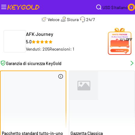
USD $
Italiano
Veloce
Sicura
24/7
AFK Journey
10%
OFF
5.0
Venduti: 205
Recensioni: 1
Garanzia di sicurezza KeyGold
Pacchetto standard tutto-in-uno
Gazzetta Classica