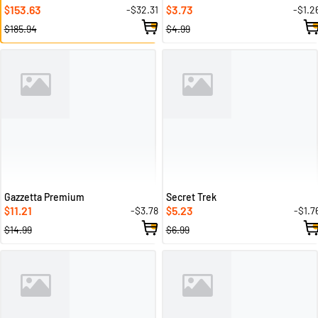
153.63
3.73
-$32.31
-$1.2
$
$
$185.94
$4.99
Gazzetta Premium
Secret Trek
11.21
5.23
-$3.78
-$1.7
$
$
$14.99
$6.99