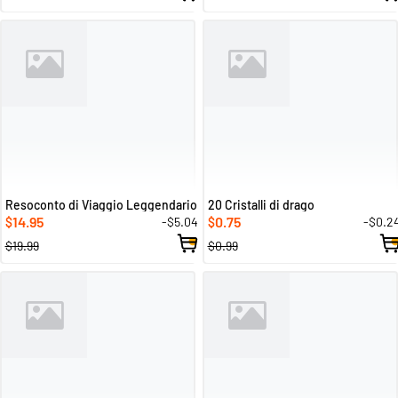
Resoconto di Viaggio Leggendario
20 Cristalli di drago
14.95
0.75
-$5.04
-$0.2
$
$
$19.99
$0.99