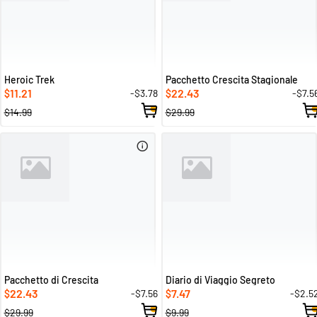
Heroic Trek
Pacchetto Crescita Stagionale
11.21
22.43
-$3.78
-$7.5
$
$
$14.99
$29.99
Pacchetto di Crescita
Diario di Viaggio Segreto
22.43
7.47
-$7.56
-$2.5
$
$
$29.99
$9.99