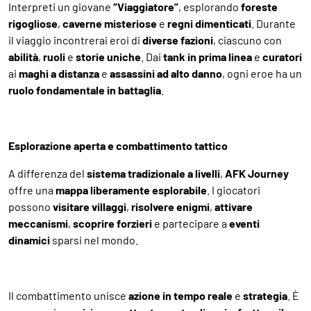
Interpreti un giovane
“Viaggiatore”
, esplorando
foreste
rigogliose
,
caverne misteriose
e
regni dimenticati
. Durante
il viaggio incontrerai eroi di
diverse fazioni
, ciascuno con
abilità
,
ruoli
e
storie uniche
. Dai
tank in prima linea
e
curatori
ai
maghi a distanza
e
assassini ad alto danno
, ogni eroe ha un
ruolo fondamentale in battaglia
.
Esplorazione aperta e combattimento tattico
A differenza del
sistema tradizionale a livelli
,
AFK Journey
offre una
mappa liberamente esplorabile
. I giocatori
possono
visitare villaggi
,
risolvere enigmi
,
attivare
meccanismi
,
scoprire forzieri
e partecipare a
eventi
dinamici
sparsi nel mondo.
Il combattimento unisce
azione in tempo reale
e
strategia
. È