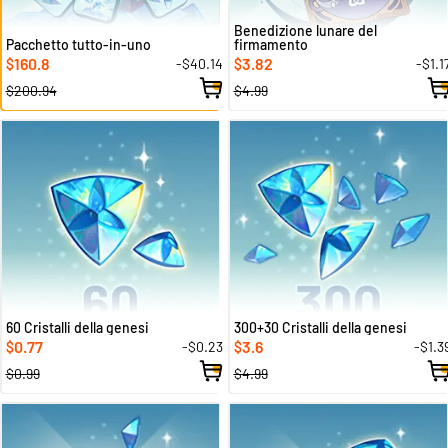
Benedizione lunare del
Pacchetto tutto-in-uno
firmamento
160.8
3.82
-$40.14
-$1.1
$
$
$200.94
$4.99
60 Cristalli della genesi
300+30 Cristalli della genesi
0.77
3.6
-$0.23
-$1.3
$
$
$0.99
$4.99