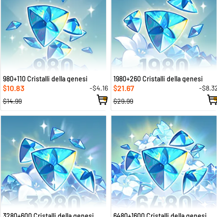
980+110 Cristalli della genesi
1980+260 Cristalli della genesi
10.83
21.67
-$4.16
-$8.3
$
$
$14.99
$29.99
3280+600 Cristalli della genesi
6480+1600 Cristalli della genesi