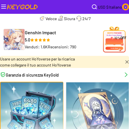
USD $
Italiano
Veloce
Sicura
24/7
Genshin Impact
10%
OFF
5.0
Venduti: 1.6K
Recensioni: 790
Usare un account HoYoverse per la ricarica
come collegare il tuo account HoYoverse
Garanzia di sicurezza KeyGold