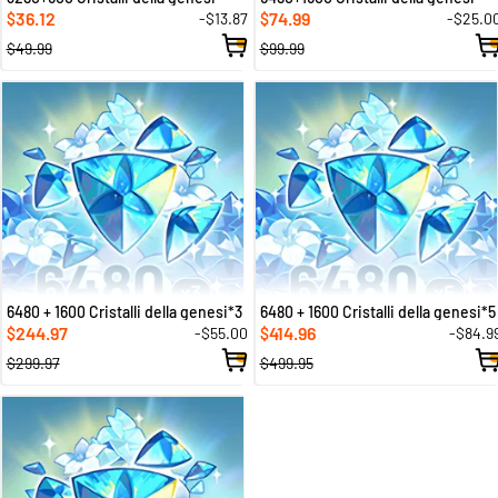
36.12
74.99
-$13.87
-$25.0
$
$
$49.99
$99.99
6480 + 1600 Cristalli della genesi*3
6480 + 1600 Cristalli della genesi*5
244.97
414.96
-$55.00
-$84.9
$
$
$299.97
$499.95