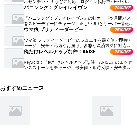
ルゼンチン・EUなどに対応。ログイン代行で30〜360分
に反映、24時間サポート。
パニシング：グレイレイヴン
-24%OFF
『パニシング：グレイレイヴン』の虹カードや月間パス
をスピーディーにチャージ。正しいUIDとサーバー情報を
入力するだけで安全に購入できます。
ウマ娘 プリティーダービー
-25%OFF
ウマ娘 プリティーダービーのジュエルを最安値で即時チ
ャージ！安全・迅速なお届け、多彩な決済方法に対応。
今すぐお得にジュエルを購入しよう！
俺だけレベルアップな件：ARISE
-28%OFF
KeyGoldで『俺だけレベルアップな件：ARISE』のエッセ
ンスストーンをチャージ。最安値・即時反映・安全決
済、24時間サポート。今すぐチャージして影の軍団を強
化しよう!
おすすめニュース
Roblox
Royal