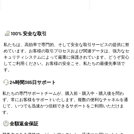
と
Match
は
ス
ど
タ
ん
ミ
な
ナ
100% 安全な取引
種
が
類
足
私たちは、高効率で専門的、そして安全な取引サービスの提供に努
の
り
めています。お客様の取引プロセスおよび関連データは、強力なセ
ゲ
な
キュリティシステムによって厳重に保護されています。どうぞ安心
ー
い
してご利用ください。お客様の安全こそ、私たちの最優先事項で
ム
原
す。
な
因
の
と
24時間365日サポート
か？
仕
組
私たちの専門サポートチームが、購入前・購入中・購入後を問わ
み
ず、常にお客様をサポートいたします。複数の便利なチャネルを通
解
じて、いつでも迅速かつ信頼できるサポートをご利用いただけま
説
す。
全額返金保証